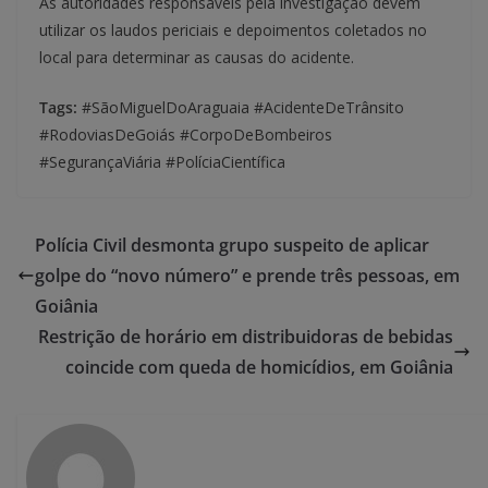
As autoridades responsáveis pela investigação devem
utilizar os laudos periciais e depoimentos coletados no
local para determinar as causas do acidente.
Tags:
#SãoMiguelDoAraguaia #AcidenteDeTrânsito
#RodoviasDeGoiás #CorpoDeBombeiros
#SegurançaViária #PolíciaCientífica
Polícia Civil desmonta grupo suspeito de aplicar
golpe do “novo número” e prende três pessoas, em
Goiânia
Restrição de horário em distribuidoras de bebidas
coincide com queda de homicídios, em Goiânia