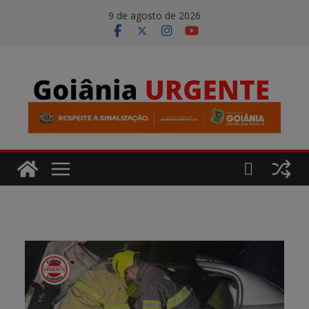
Pular
modal-check
9 de agosto de 2026
para
o
conteúdo