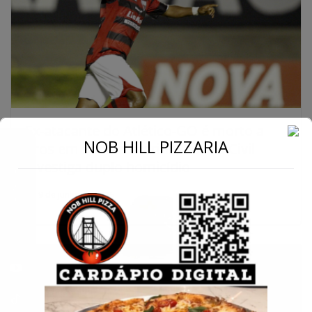
Ex-atacante do Atlético-GO é morto a
←
NOB HILL PIZZARIA
tiros em Santa Catarina; Polícia Civil
investiga duplo homicídio
Conecte-se
19 de junho de 2026