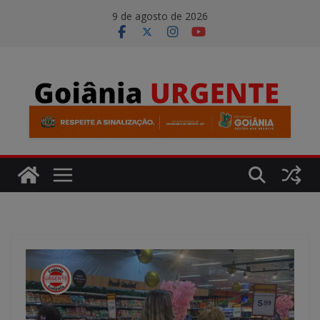
Pular
modal-check
9 de agosto de 2026
para
o
conteúdo