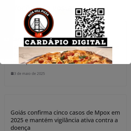
Conecte-se
Você pode gostar também
Cantor Hugo, da dupla com Raphael,
sobrevive a grave acidente em rodovia e
sofre traumatismo craniano: “Nasci de
novo”, diz artista
3 de maio de 2025
Goiás confirma cinco casos de Mpox em
2025 e mantém vigilância ativa contra a
doença