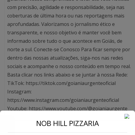
com precisão, agilidade e responsabilidade, seja nas
coberturas de última hora ou nas reportagens mais
aprofundadas. Valorizamos o jornalismo ético e
transparente, e nosso objetivo é manter você bem
informado sobre tudo o que acontece em Goiás, de
norte a sul. Conecte-se Conosco Para ficar sempre por
dentro das nossas atualizações, siga-nos nas redes
sociais e acompanhe o nosso conteúdo em tempo real.
Basta clicar nos links abaixo e se juntar à nossa Rede:
TikTok: https://tiktok.com/goianiaurgenteoficial
Instagram:
https://www.instagram.com/goianiaurgenteoficial
Youtube: https://www.youtube.com/@goianiaurgente
←
NOB HILL PIZZARIA