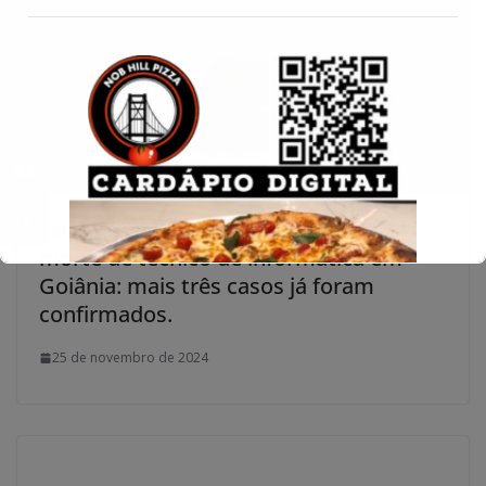
Conecte-se
Falta de vagas em UTIs resulta em
morte de técnico de informática em
Goiânia: mais três casos já foram
confirmados.
25 de novembro de 2024