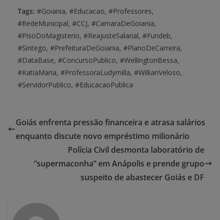
Tags:
#Goiania, #Educacao, #Professores,
#RedeMunicipal, #CCJ, #CamaraDeGoiania,
#PisoDoMagisterio, #ReajusteSalarial, #Fundeb,
#Sintego, #PrefeituraDeGoiania, #PlanoDeCarreira,
#DataBase, #ConcursoPublico, #WellingtonBessa,
#KatiaMaria, #ProfessoraLudymilla, #WillianVeloso,
#ServidorPublico, #EducacaoPublica
Goiás enfrenta pressão financeira e atrasa salários
enquanto discute novo empréstimo milionário
Polícia Civil desmonta laboratório de
“supermaconha” em Anápolis e prende grupo
suspeito de abastecer Goiás e DF