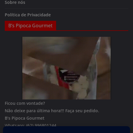
Sobre nós
Política de Privacidade
B’s Pipoca Gourmet
Ficou com vontade?
Não deixe para última hora!!!
Faça seu pedido.
B’s Pipoca Gourmet
Whatsapp:
(62) 996801244