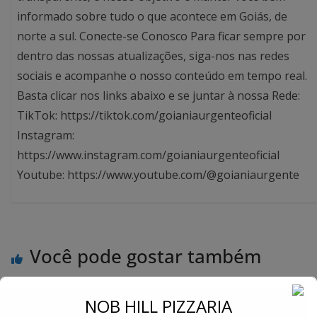
informado sobre tudo o que acontece em Goiás, de
norte a sul. Conecte-se Conosco Para ficar sempre por
dentro das nossas atualizações, siga-nos nas redes
sociais e acompanhe o nosso conteúdo em tempo real.
Basta clicar nos links abaixo e se juntar à nossa Rede:
TikTok: https://tiktok.com/goianiaurgenteoficial
Instagram:
https://www.instagram.com/goianiaurgenteoficial
Youtube: https://www.youtube.com/@goianiaurgente
Você pode gostar também
←
NOB HILL PIZZARIA