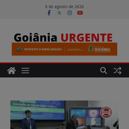
Pular
modal-check
6 de agosto de 2026
para
o
conteúdo