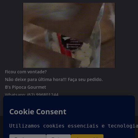
Ficou com vontade?
Não deixe para última hora!!!
Faça seu pedido.
B’s Pipoca Gourmet
Whatsapp:
(62) 996801244
Copyright © 2026
Goiania Urgente
. Todos os direitos