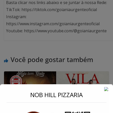
Basta clicar nos links abaixo e se juntar à nossa Rede:
TikTok: https://tiktok.com/goianiaurgenteoficial
Instagram:
https://www.instagram.com/goianiaurgenteoficial
Youtube: https://www.youtube.com/@goianiaurgente
Você pode gostar também
←
NOB HILL PIZZARIA
Conecte-se