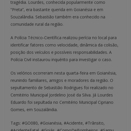
tragédia. Lourdes, conhecida popularmente como
“Preta”, era bastante querida em Goianésia e em
Souzalândia. Sebastião também era conhecido na
comunidade rural da região.
A Polícia Técnico-Científica realizou perícia no local para
identificar fatores como velocidade, dinâmica da colisão,
posição dos veículos e possíveis responsabilidades. A
Polícia Civil instaurou inquérito para investigar o caso.
Os velórios ocorreram nesta quarta-feira em Goianésia,
reunindo familiares, amigos e moradores da região. O
sepultamento de Sebastião Rodrigues foi realizado no
Cemitério Municipal Jordelino José da Silva. Já Lourdes
Eduardo foi sepultada no Cemitério Municipal Cipriano
Gomes, em Souzalândia.
Tags: #GO080, #Goianésia, #Acidente, #Trânsito,
#AcidenteFatal, #Goiás, #CorpoDeBombeiros, #Samu,