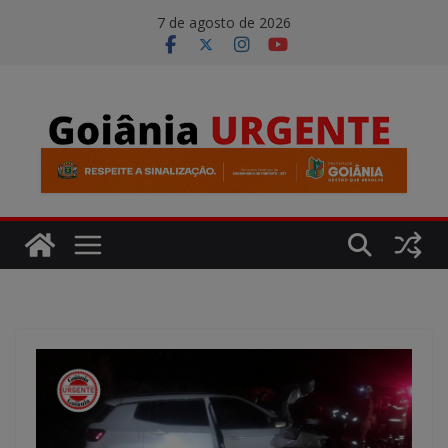
Pular
modal-check
7 de agosto de 2026
para
o
conteúdo