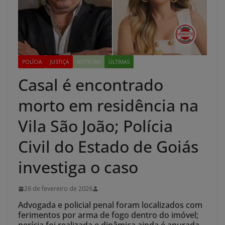
POLÍCIA
JUSTIÇA
NOTÍCIAS
ÚLTIMAS
Casal é encontrado
morto em residência na
Vila São João; Polícia
Civil do Estado de Goiás
investiga o caso
26 de fevereiro de 2026
Advogada e policial penal foram localizados com
ferimentos por arma de fogo dentro do imóvel;