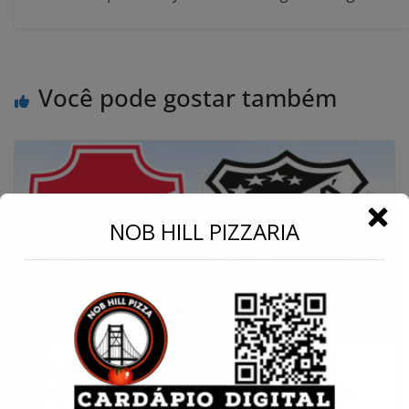
Você pode gostar também
←
NOB HILL PIZZARIA
Conecte-se
Vila Nova e Ceará: Duelo Decisivo e
Projeções para o Futuro no Brasileirão