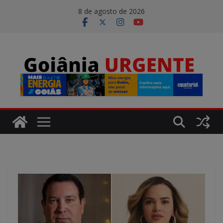
Pular
modal-check
8 de agosto de 2026
para
o
conteúdo