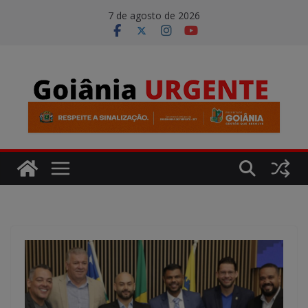
Pular
modal-check
7 de agosto de 2026
para
o
conteúdo