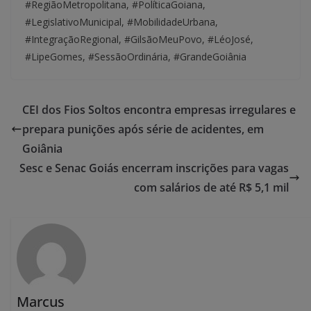
#RegiãoMetropolitana, #PolíticaGoiana,
#LegislativoMunicipal, #MobilidadeUrbana,
#IntegraçãoRegional, #GilsãoMeuPovo, #LéoJosé,
#LipeGomes, #SessãoOrdinária, #GrandeGoiânia
CEI dos Fios Soltos encontra empresas irregulares e
prepara punições após série de acidentes, em
Goiânia
Sesc e Senac Goiás encerram inscrições para vagas
com salários de até R$ 5,1 mil
Marcus