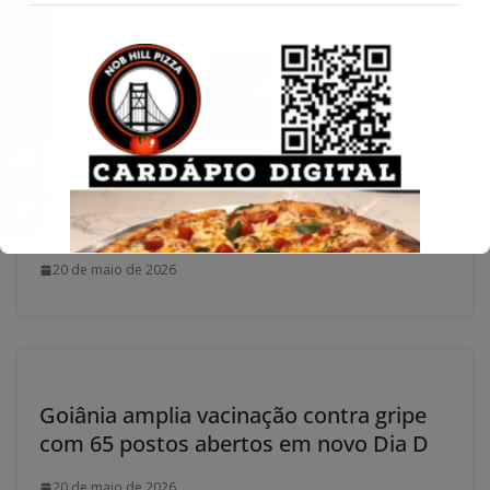
Conecte-se
20 de maio de 2026
Prefeitura quer pagar até R$ 1,3 mil para
moradores denunciarem descarte
irregular de lixo, em Goiânia
20 de maio de 2026
Goiânia amplia vacinação contra gripe
com 65 postos abertos em novo Dia D
20 de maio de 2026