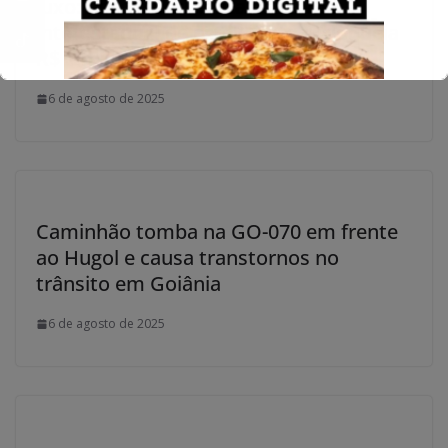
luxo: Polícia desmonta esquema
interestadual de estelionato e bloqueia
R$ 1 milhão
6 de agosto de 2025
Caminhão tomba na GO-070 em frente
ao Hugol e causa transtornos no
trânsito em Goiânia
6 de agosto de 2025