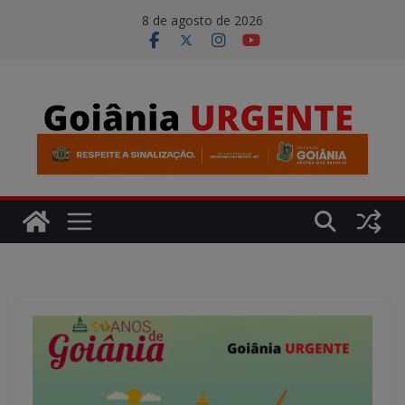
Pular
modal-check
8 de agosto de 2026
para
o
conteúdo