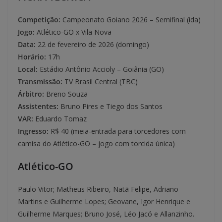
Competição:
Campeonato Goiano 2026 – Semifinal (ida)
Jogo:
Atlético-GO x Vila Nova
Data:
22 de fevereiro de 2026 (domingo)
Horário:
17h
Local:
Estádio Antônio Accioly – Goiânia (GO)
Transmissão:
TV Brasil Central (TBC)
Árbitro:
Breno Souza
Assistentes:
Bruno Pires e Tiego dos Santos
VAR:
Eduardo Tomaz
Ingresso:
R$ 40 (meia-entrada para torcedores com
camisa do Atlético-GO – jogo com torcida única)
Atlético-GO
Paulo Vitor; Matheus Ribeiro, Natã Felipe, Adriano
Martins e Guilherme Lopes; Geovane, Igor Henrique e
Guilherme Marques; Bruno José, Léo Jacó e Allanzinho.