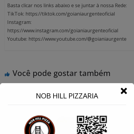
Basta clicar nos links abaixo e se juntar à nossa Rede:
TikTok: https://tiktok.com/goianiaurgenteoficial
Instagram:
https://www.instagram.com/goianiaurgenteoficial
Youtube: https://www.youtube.com/@goianiaurgente
Você pode gostar também
←
NOB HILL PIZZARIA
Conecte-se