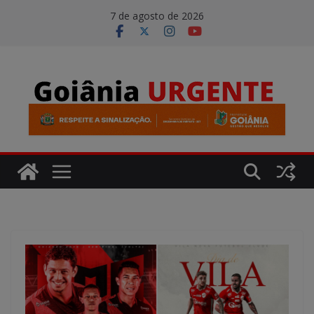
Pular
modal-check
7 de agosto de 2026
para
o
conteúdo