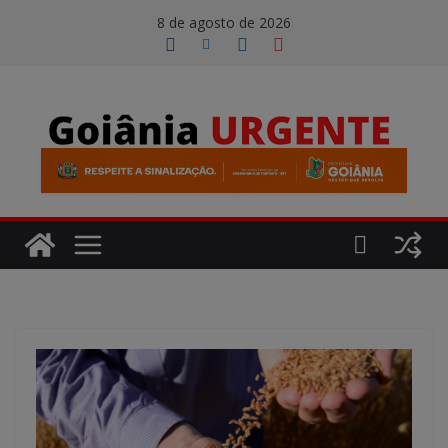
Pular
modal-check
8 de agosto de 2026
para
o
conteúdo