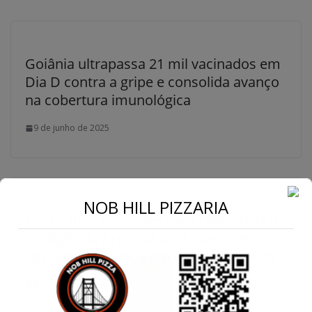
Goiânia ultrapassa 21 mil vacinados em
Dia D contra a gripe e consolida avanço
na cobertura imunológica
9 de junho de 2025
NOB HILL PIZZARIA
Goiás abre inscrições para Olimpíada de
Inteligência Artificial 2025 com prêmios
em dinheiro e foco em inovação jovem
9 de junho de 2025