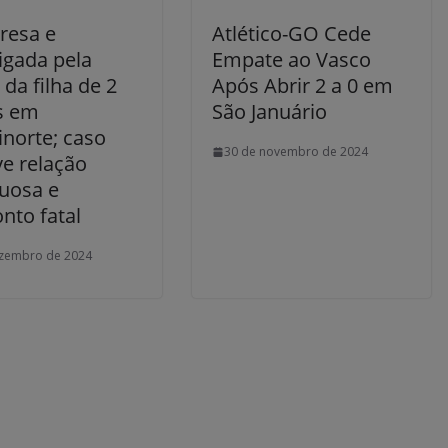
resa e
Atlético-GO Cede
igada pela
Empate ao Vasco
da filha de 2
Após Abrir 2 a 0 em
s em
São Januário
norte; caso
30 de novembro de 2024
ve relação
tuosa e
nto fatal
ezembro de 2024