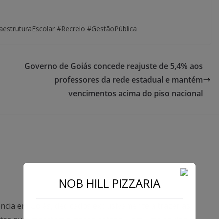
estruturaEscolar #Recreio #GestãoPública
Governo de Goiás concede reajuste de 5,4% aos
professores da rede estadual e mantém
vencimentos acima do piso nacional
NOB HILL PIZZARIA
ncia em Goiás, dedicados exclusivamente a trazer as