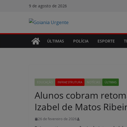
Pular
9 de agosto de 2026
para
o
conteúdo
ÚLTIMAS
POLÍCIA
ESPORTE
T
EDUCAÇÃO
INFRAESTRUTURA
NOTÍCIAS
ÚLTIMAS
Alunos cobram retoma
Izabel de Matos Ribe
26 de fevereiro de 2026