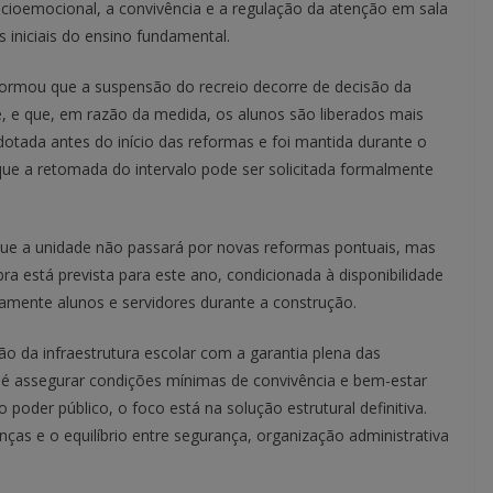
ocioemocional, a convivência e a regulação da atenção em sala
s iniciais do ensino fundamental.
nformou que a suspensão do recreio decorre de decisão da
 e que, em razão da medida, os alunos são liberados mais
dotada antes do início das reformas e foi mantida durante o
 que a retomada do intervalo pode ser solicitada formalmente
a que a unidade não passará por novas reformas pontuais, mas
ra está prevista para este ano, condicionada à disponibilidade
amente alunos e servidores durante a construção.
o da infraestrutura escolar com a garantia plena das
de é assegurar condições mínimas de convivência e bem-estar
poder público, o foco está na solução estrutural definitiva.
ças e o equilíbrio entre segurança, organização administrativa