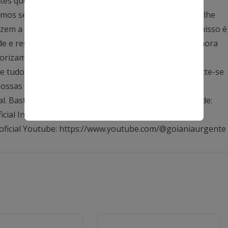
antes que impactam o nosso estado. Com uma equipe
mos sempre na linha de frente, capturando cada detalhe
azem a diferença na vida dos goianos. Nosso compromisso é
ade e responsabilidade, seja nas coberturas de última hora
rizamos o jornalismo ético e transparente, e nosso
 tudo o que acontece em Goiás, de norte a sul. Conecte-se
ssas atualizações, siga-nos nas redes sociais e
Basta clicar nos links abaixo e se juntar à nossa Rede:
icial Instagram:
oficial Youtube: https://www.youtube.com/@goianiaurgente