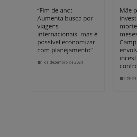
“Fim de ano:
Mãe p
Aumenta busca por
invest
viagens
morte 
internacionais, mas é
mese
possível economizar
Campi
com planejamento”
envol
inces
1 de dezembro de 2024
confro
1 de d