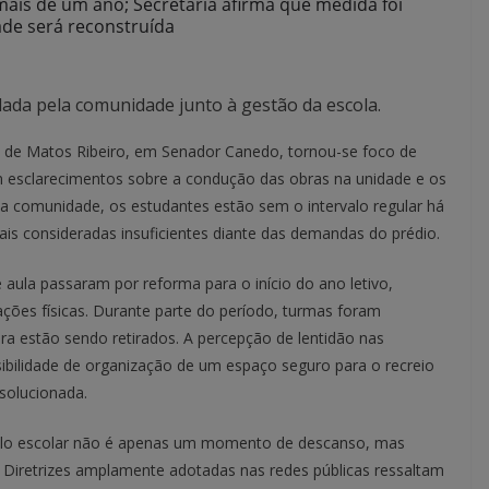
mais de um ano; Secretaria afirma que medida foi
ade será reconstruída
ada pela comunidade junto à gestão da escola.
el de Matos Ribeiro, em Senador Canedo, tornou-se foco de
m esclarecimentos sobre a condução das obras na unidade e os
a comunidade, os estudantes estão sem o intervalo regular há
is consideradas insuficientes diante das demandas do prédio.
 aula passaram por reforma para o início do ano letivo,
ões físicas. Durante parte do período, turmas foram
a estão sendo retirados. A percepção de lentidão nas
bilidade de organização de um espaço seguro para o recreio
 solucionada.
valo escolar não é apenas um momento de descanso, mas
Diretrizes amplamente adotadas nas redes públicas ressaltam