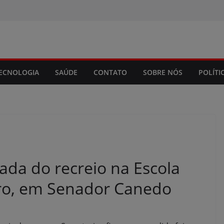
modal-check
ECNOLOGIA
SAÚDE
CONTATO
SOBRE NÓS
POLÍTI
da do recreio na Escola
iro, em Senador Canedo