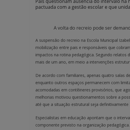
Pais questionam ausência do intervalo há 
pactuada com a gestão escolar e que unid
A volta do recreio pode ser demand
A suspensão do recreio na Escola Municipal Izab
mobilização entre pais e responsáveis que cobra
impactos na rotina pedagógica. Segundo relatos d
mais de um ano, em meio a intervenções estrutura
De acordo com familiares, apenas quatro salas de
enquanto outros espaços permanecem com limitaç
acomodadas em contêineres provisórios, que agor
melhorias motivou questionamentos sobre a possi
até que a situação estrutural seja definitivamente
Especialistas em educação apontam que o inter
componente previsto na organização pedagógica. 