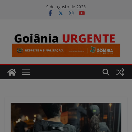
Pular
modal-check
9 de agosto de 2026
para
o
conteúdo