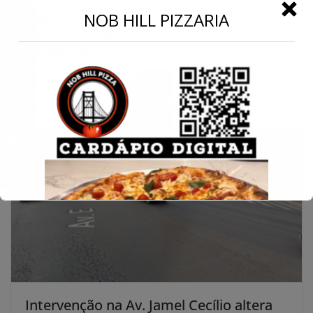
esquema de fraudes na Prefeitura de
←
NOB HILL PIZZARIA
Goiânia; servidora é acusada de desviar
Conecte-se
R$ 425 mil
5 de agosto de 2025
Intervenção na Av. Jamel Cecílio altera