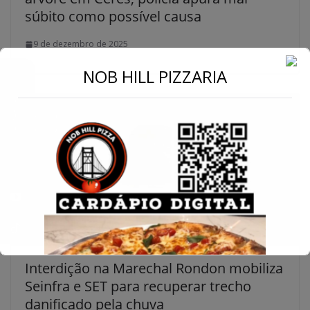
súbito como possível causa
9 de dezembro de 2025
←
NOB HILL PIZZARIA
Conecte-se
Interdição na Marechal Rondon mobiliza
Seinfra e SET para recuperar trecho
danificado pela chuva