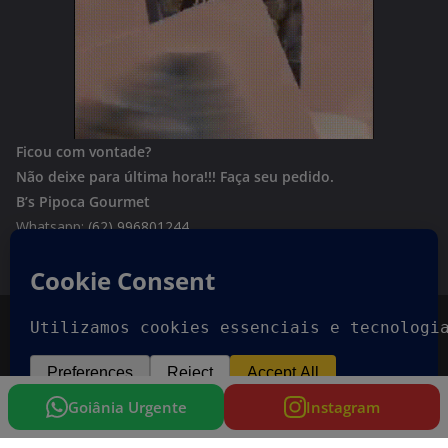
Ficou com vontade?
Não deixe para última hora!!!
Faça seu pedido.
B’s Pipoca Gourmet
Whatsapp:
(62) 996801244
Copyright © 2026
Goiania Urgente
. Todos os direitos
reservados.
Tema:
ColorMag
por ThemeGrill. Powered by
WordPress
.
Goiânia Urgente
Instagram