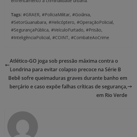
enfrentamento à criminalidade urbana.
Tags:
#GRAER, #PolíciaMilitar, #Goiânia,
#SetorGuanabara, #Helicóptero, #OperaçãoPolicial,
#SegurançaPública, #VeículoFurtado, #Prisão,
#InteligênciaPolicial, #COINT, #CombateAoCrime
Atlético-GO joga sob pressão máxima contra o
Londrina para evitar colapso precoce na Série B
Bebê sofre queimaduras graves durante banho em
berçário e caso expõe falhas críticas de segurança,
em Rio Verde