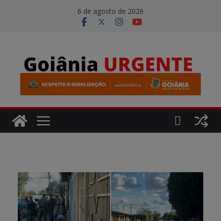
Pular
modal-check
6 de agosto de 2026
para
o
conteúdo