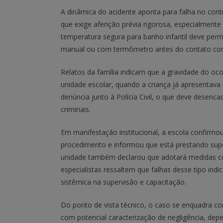
A dinâmica do acidente aponta para falha no con
que exige aferição prévia rigorosa, especialmente 
temperatura segura para banho infantil deve perm
manual ou com termômetro antes do contato com
Relatos da família indicam que a gravidade do oc
unidade escolar, quando a criança já apresentava 
denúncia junto à Polícia Civil, o que deve desenca
criminais.
Em manifestação institucional, a escola confirmo
procedimento e informou que está prestando supor
unidade também declarou que adotará medidas cor
especialistas ressaltem que falhas desse tipo indi
sistêmica na supervisão e capacitação.
Do ponto de vista técnico, o caso se enquadra c
com potencial caracterização de negligência, de