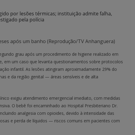
ido por lesões térmicas; instituição admite falha,
stigado pela polícia
meses após um banho (Reprodução/TV Anhanguera)
egundo grau após um procedimento de higiene realizado em
de, em um caso que levanta questionamentos sobre protocolos
ção infantil. As lesões atingiram aproximadamente 29% do
 e da região genital — áreas sensíveis e de alta
ínico exigiu atendimento emergencial imediato, com medidas
ensiva. O bebê foi encaminhado ao Hospital Presbiteriano Dr.
ncluindo analgesia com opioides, devido à intensidade das
ciosas e perda de líquidos — riscos comuns em pacientes com