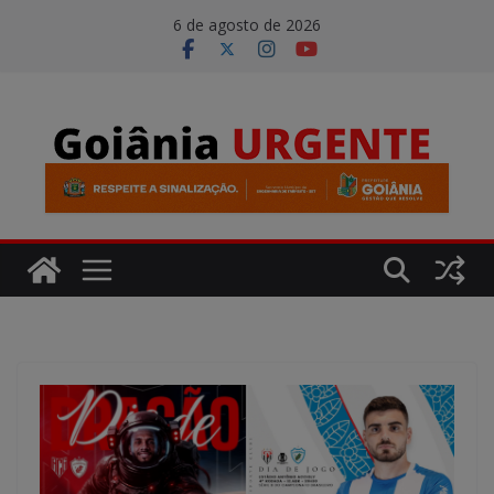
Pular
modal-check
6 de agosto de 2026
para
o
conteúdo