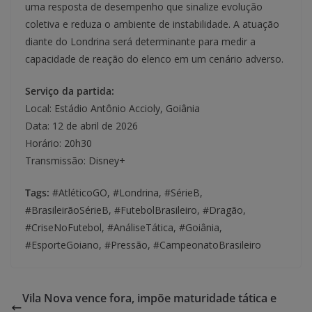
uma resposta de desempenho que sinalize evolução
coletiva e reduza o ambiente de instabilidade. A atuação
diante do Londrina será determinante para medir a
capacidade de reação do elenco em um cenário adverso.
Serviço da partida:
Local: Estádio Antônio Accioly, Goiânia
Data: 12 de abril de 2026
Horário: 20h30
Transmissão: Disney+
Tags:
#AtléticoGO, #Londrina, #SérieB,
#BrasileirãoSérieB, #FutebolBrasileiro, #Dragão,
#CriseNoFutebol, #AnáliseTática, #Goiânia,
#EsporteGoiano, #Pressão, #CampeonatoBrasileiro
Vila Nova vence fora, impõe maturidade tática e