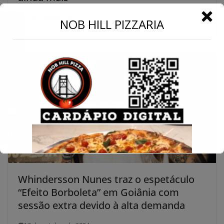
17 de outubro de 2024
←
NOB HILL PIZZARIA
Conecte-se
Whindersson Nunes traz o espetáculo
“Efeito Borboleta” em Goiânia com
sessão extra devido à alta demanda