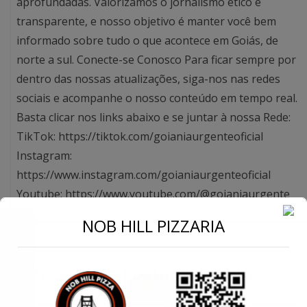
aprofundadas. Valorizamos o jornalismo ético e
transparente, e nosso objetivo é manter você bem
informado sobre tudo o que acontece em Goiás, de
norte a sul. Conecte-se Conosco Para ficar sempre por
dentro das nossas atualizações, siga-nos nas redes
sociais e acompanhe o nosso conteúdo em tempo real.
Basta clicar nos links abaixo e se juntar à nossa Rede:
TikTok: https://tiktok.com/goianiaurgenteoficial
Instagram:
https://www.instagram.com/goianiaurgenteoficial
Youtube: https://www.youtube.com/@goianiaurgente
←
NOB HILL PIZZARIA
Conecte-se
Você pode gostar também