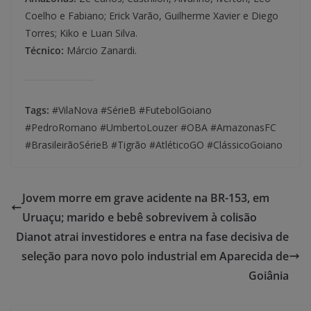
Coelho e Fabiano; Erick Varão, Guilherme Xavier e Diego
Torres; Kiko e Luan Silva.
Técnico:
Márcio Zanardi.
Tags:
#VilaNova #SérieB #FutebolGoiano
#PedroRomano #UmbertoLouzer #OBA #AmazonasFC
#BrasileirãoSérieB #Tigrão #AtléticoGO #ClássicoGoiano
Jovem morre em grave acidente na BR-153, em
Uruaçu; marido e bebê sobrevivem à colisão
Dianot atrai investidores e entra na fase decisiva de
seleção para novo polo industrial em Aparecida de
Goiânia