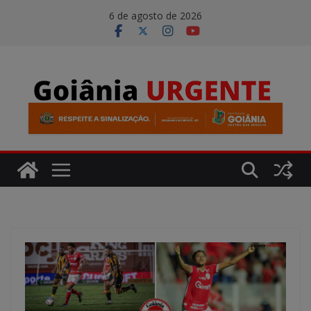
Pular
modal-check
6 de agosto de 2026
para
o
conteúdo