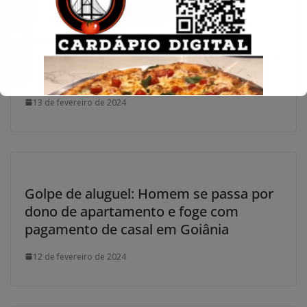
Jovem de 19 anos é assassinado
durante o carnaval de Jaraguá: Suspeito
preso aguarda julgamento
13 de fevereiro de 2024
Golpe de aluguel: Homem se passa por
dono de apartamento e foge com
pagamento de casal em Goiânia
12 de fevereiro de 2024