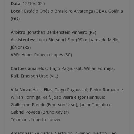
Data:
12/10/2025
Local:
Estádio Onésio Brasileiro Alvarenga (OBA), Goiânia
(GO)
Árbitro:
Jonathan Benkenstein Pinheiro (RS)
Assistentes:
Lúcio Biersdorf Flor (RS) e Juarez de Mello
Júnior (RS)
VAR:
Heber Roberto Lopes (SC)
Cartões amarelos:
Tiago Pagnussat, Willian Formiga,
Ralf, Emerson Urso (VIL)
Vila Nova:
Halls; Elias, Tiago Pagnussat, Pedro Romano e
Willian Formiga; Ralf, João Vieira e Igor Henrique;
Guilherme Parede (Emerson Urso), Júnior Todinho e
Gabriel Poveda (Bruno Xavier).
Técnico:
Umberto Louzer.
Amazonas:
Zé Carlos; Castrillón, Alvariño, Iverton, Léo