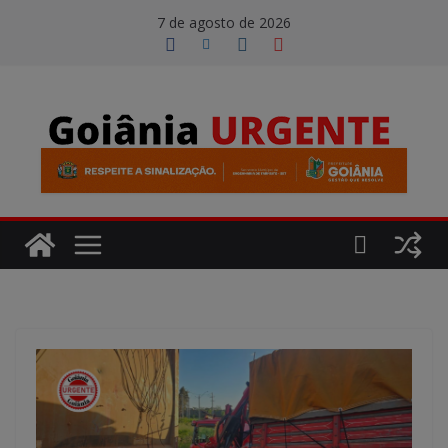
Pular
modal-check
7 de agosto de 2026
para
o
conteúdo