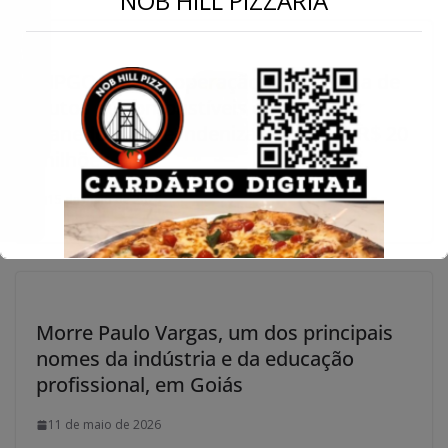
NOB HILL PIZZARIA
Conecte-se
MPGO aponta operação clandestina de
dutos de combustíveis em Senador
Canedo e pede indenização de até R$ 20
milhões
15 de maio de 2026
Morre Paulo Vargas, um dos principais
nomes da indústria e da educação
profissional, em Goiás
11 de maio de 2026