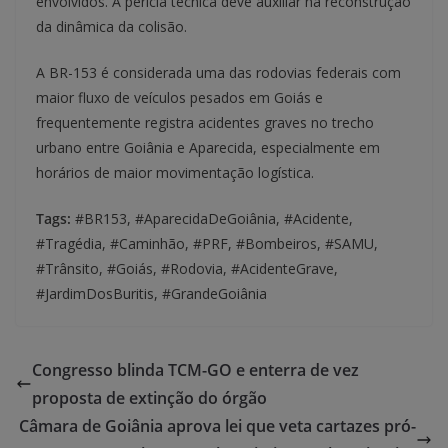
envolvidos. A perícia técnica deve auxiliar na reconstrução
da dinâmica da colisão.
A BR-153 é considerada uma das rodovias federais com
maior fluxo de veículos pesados em Goiás e
frequentemente registra acidentes graves no trecho
urbano entre Goiânia e Aparecida, especialmente em
horários de maior movimentação logística.
Tags:
#BR153, #AparecidaDeGoiânia, #Acidente,
#Tragédia, #Caminhão, #PRF, #Bombeiros, #SAMU,
#Trânsito, #Goiás, #Rodovia, #AcidenteGrave,
#JardimDosBuritis, #GrandeGoiânia
Congresso blinda TCM-GO e enterra de vez
proposta de extinção do órgão
Câmara de Goiânia aprova lei que veta cartazes pró-