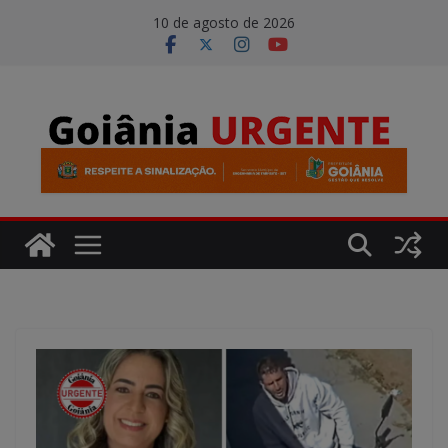
Pular
modal-check
10 de agosto de 2026
para
o
conteúdo