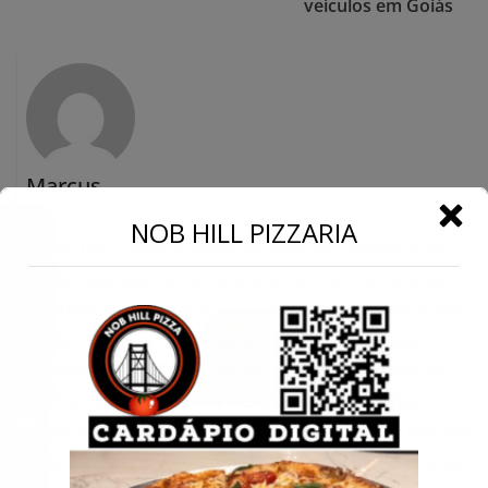
veículos em Goiás
Marcus
←
NOB HILL PIZZARIA
Sobre nós Somos o portal de notícias referência em
Conecte-se
Goiás, dedicados exclusivamente a trazer as últimas
informações e os fatos mais relevantes que impactam
o nosso estado. Com uma equipe comprometida e
apaixonada por Goiás, estamos sempre na linha de
frente, capturando cada detalhe das ocorrências,
eventos e novidades que fazem a diferença na vida dos
goianos. Nosso compromisso é levar até você notícias