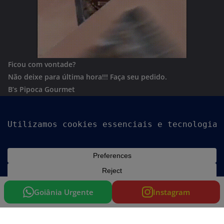
Ficou com vontade?
Não deixe para última hora!!!
Faça seu pedido.
B’s Pipoca Gourmet
Whatsapp:
(62) 996801244
Copyright © 2026
Goiania Urgente
. Todos os direitos
reservados.
Tema:
ColorMag
por ThemeGrill. Powered by
WordPress
.
Goiânia Urgente
Instagram