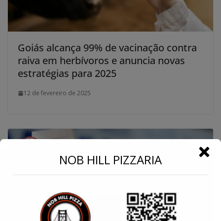
Goiás alcança 99% de vacinação contra
raiva em herbívoros e anuncia novas
estratégias para 2025
12 de fevereiro de 2025
←
NOB HILL PIZZARIA
Conecte-se