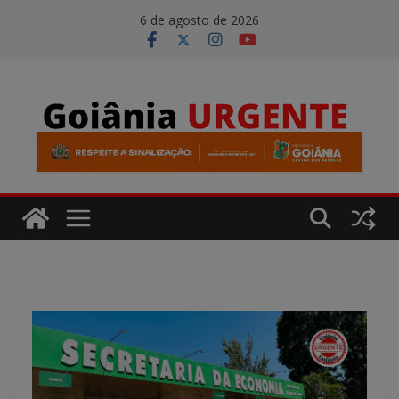
Pular
modal-check
6 de agosto de 2026
para
o
conteúdo