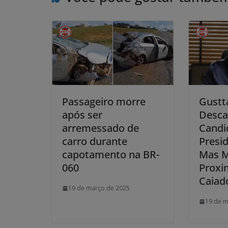
Passageiro morre
Gustt
após ser
Desca
arremessado de
Candi
carro durante
Presi
capotamento na BR-
Mas 
060
Proxi
Caiad
19 de março de 2025
19 de m