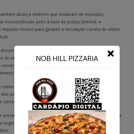
al também alcança eleitores que mudaram de município,
 inconsistências junto à base da Justiça Eleitoral. A
é requisito técnico para garantir a vinculação correta do eleitor
tual.
e documentação básica padronizada: documento oficial com
NOB HILL PIZZARIA
aso de eleitores do sexo masculino que completam 19 anos no
 serviço militar. A ausência ou inconsistência desses dados
rimento do pedido.
adas online não dispensam eventual comparecimento presencial.
as para concluir a etapa física em cartório eleitoral ou
 de cancelamento do requerimento.
presencial na validação — reflete a estratégia institucional de
a segurança do cadastro biométrico, considerado elemento-
eiro.