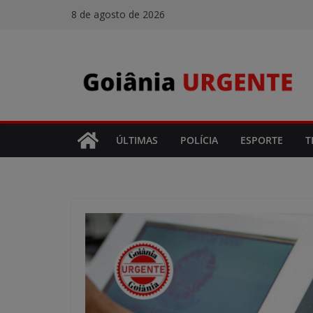
Pular
8 de agosto de 2026
para
o
conteúdo
ÚLTIMAS
POLÍCIA
ESPORTE
T