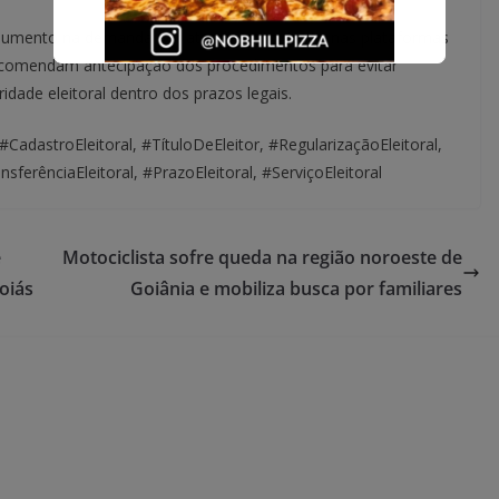
aumento na demanda por atendimento, tanto nas plataformas
s recomendam antecipação dos procedimentos para evitar
idade eleitoral dentro dos prazos legais.
 #CadastroEleitoral, #TítuloDeEleitor, #RegularizaçãoEleitoral,
sferênciaEleitoral, #PrazoEleitoral, #ServiçoEleitoral
e
Motociclista sofre queda na região noroeste de
oiás
Goiânia e mobiliza busca por familiares