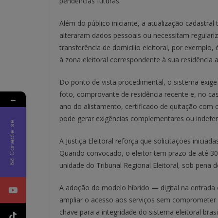
pendências futuras.
Além do público iniciante, a atualização cadastr
alteraram dados pessoais ou necessitam regularizar
transferência de domicílio eleitoral, por exemplo, 
à zona eleitoral correspondente à sua residência a
Do ponto de vista procedimental, o sistema exig
foto, comprovante de residência recente e, no c
←
ano do alistamento, certificado de quitação com o
pode gerar exigências complementares ou indefe
Conecte-se
A Justiça Eleitoral reforça que solicitações inici
Quando convocado, o eleitor tem prazo de até 30 di
unidade do Tribunal Regional Eleitoral, sob pena
A adoção do modelo híbrido — digital na entrada e 
ampliar o acesso aos serviços sem comprometer 
chave para a integridade do sistema eleitoral brasil