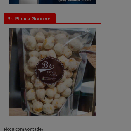
B’s Pipoca Gourmet
Ficou com vontade?