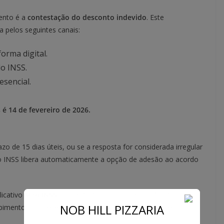
ento é a
contestação do desconto indevido
. Este
a pelos seguintes canais:
forma digital.
o INSS.
sencial.
 é 14 de fevereiro de 2026.
o de 15 dias úteis, ou se a resposta for considerada irregular
a do INSS libera automaticamente a opção de adesão ao acordo
licativo
Meu INSS
(na seção “Consultar Pedidos” -> “Cumprir
NOB HILL PIZZARIA
cebimento) ou presencialmente nas agências dos Correios.