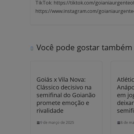
TikTok: https://tiktok.com/goianiaurgenteof
https://www.instagram.com/goianiaurgente
Você pode gostar também
Goiás x Vila Nova:
Atléti
Clássico decisivo na
Anápo
semifinal do Goianão
em jog
promete emoção e
deixa
rivalidade
semif
9 de março de 2025
8 de ma