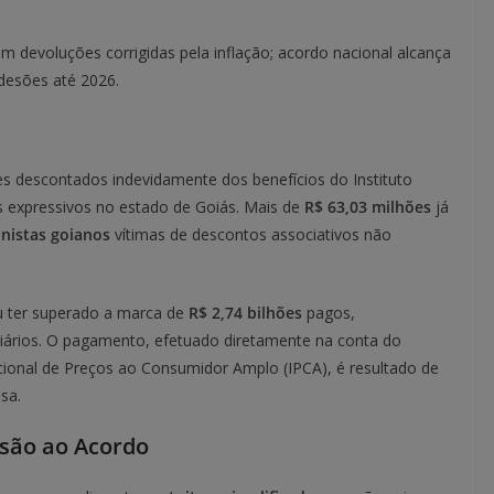
am devoluções corrigidas pela inflação; acordo nacional alcança
desões até 2026.
res descontados indevidamente dos benefícios do Instituto
s expressivos no estado de Goiás. Mais de
R$ 63,03 milhões
já
nistas goianos
vítimas de descontos associativos não
u ter superado a marca de
R$ 2,74 bilhões
pagos,
iários. O pagamento, efetuado diretamente na conta do
cional de Preços ao Consumidor Amplo (IPCA), é resultado de
sa.
esão ao Acordo