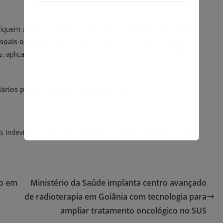
 fiquem atentos a tentativas de golpe.
O Instituto não envia
oais ou financeiros.
Todo o processo de comunicação e
: aplicativo Meu INSS, site gov.br/inss, Central 135 e agências
iários para ter acesso ao ressarcimento.
 Indevidos, Goiás, Ressarcimento, Fraude Associativa, Meu
so em
Ministério da Saúde implanta centro avançado
de radioterapia em Goiânia com tecnologia para
ampliar tratamento oncológico no SUS