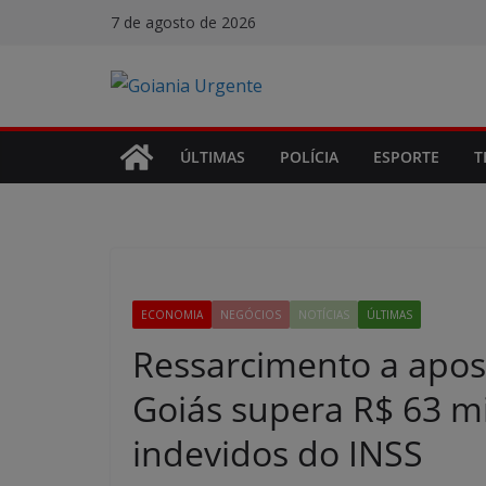
Pular
7 de agosto de 2026
para
o
conteúdo
ÚLTIMAS
POLÍCIA
ESPORTE
T
ECONOMIA
NEGÓCIOS
NOTÍCIAS
ÚLTIMAS
Ressarcimento a apos
Goiás supera R$ 63 m
indevidos do INSS