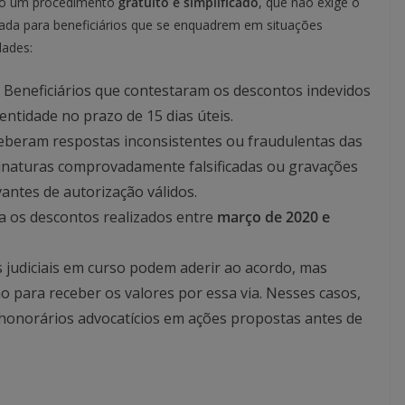
ndo um procedimento
gratuito e simplificado
, que não exige o
ada para beneficiários que se enquadrem em situações
dades:
Beneficiários que contestaram os descontos indevidos
ntidade no prazo de 15 dias úteis.
eberam respostas inconsistentes ou fraudulentas das
inaturas comprovadamente falsificadas ou gravações
antes de autorização válidos.
 os descontos realizados entre
março de 2020 e
 judiciais em curso podem aderir ao acordo, mas
o para receber os valores por essa via. Nesses casos,
honorários advocatícios em ações propostas antes de