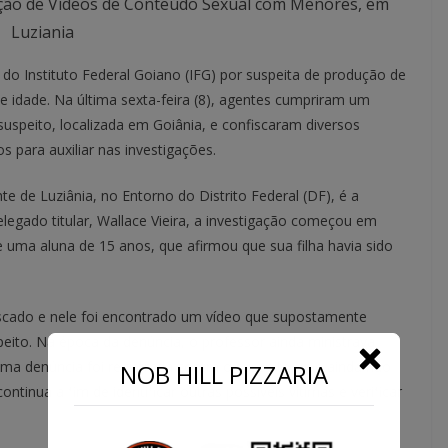
ução de Vídeos de Conteúdo Sexual com Menores, em
Luziania
r do Instituto Federal Goiano (IFG) por suspeita de produção de
 idade. Na última sexta-feira (8), agentes cumpriram um
uspeito, localizada em Goiânia, e confiscaram diversos
 para auxiliar nas investigações.
e de Luziânia, no Entorno do Distrito Federal (DF), é a
egado titular, Wallace Vieira, a investigação começou em
e uma aluna de 15 anos, que afirmou que sua filha havia sido
fiscado e nele foi encontrado um vídeo que supostamente
peito. Na época da denúncia, o professor ainda ministrava
a denúncia foi registrada contra o suspeito, que ainda não
NOB HILL PIZZARIA
tinua a fim de identificar outras possíveis vítimas e verificar