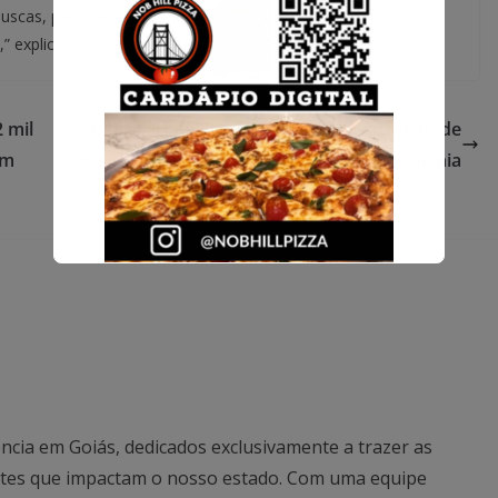
uscas, para ver se a gente encontra indícios que demonstrem
 explicou o delegado Vieira.
 mil
Empresário é preso em flagrante suspeito de
em
dopar e estuprar homem após festa em Goiânia
ncia em Goiás, dedicados exclusivamente a trazer as
antes que impactam o nosso estado. Com uma equipe