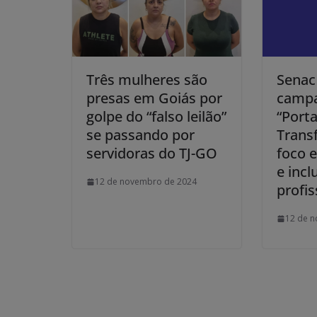
Três mulheres são
Senac
presas em Goiás por
campa
golpe do “falso leilão”
“Port
se passando por
Trans
servidoras do TJ-GO
foco 
e incl
12 de novembro de 2024
profis
12 de 