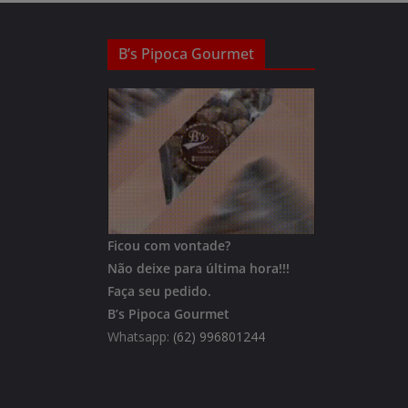
B’s Pipoca Gourmet
Ficou com vontade?
Não deixe para última hora!!!
Faça seu pedido.
B’s Pipoca Gourmet
Whatsapp:
(62) 996801244