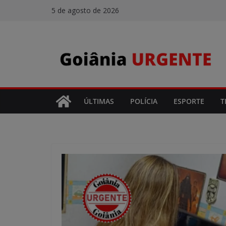
Pular
5 de agosto de 2026
para
o
conteúdo
ÚLTIMAS
POLÍCIA
ESPORTE
T