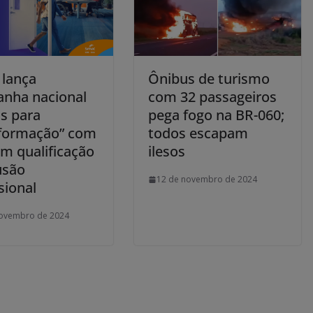
 lança
Ônibus de turismo
nha nacional
com 32 passageiros
as para
pega fogo na BR-060;
formação” com
todos escapam
em qualificação
ilesos
usão
12 de novembro de 2024
sional
novembro de 2024