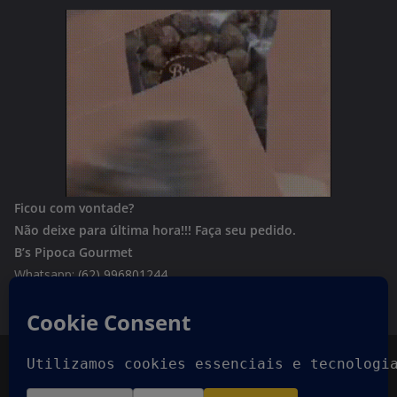
Ficou com vontade?
Não deixe para última hora!!!
Faça seu pedido.
B’s Pipoca Gourmet
Whatsapp:
(62) 996801244
Copyright © 2026
Goiania Urgente
. Todos os direitos