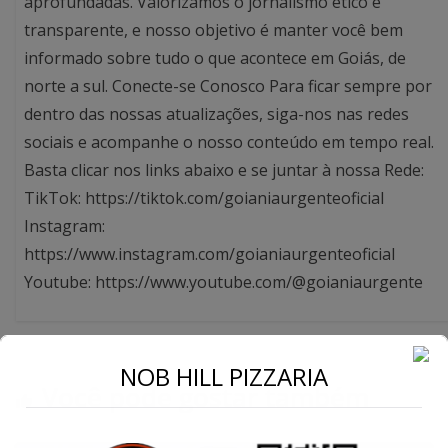
aprofundadas. Valorizamos o jornalismo ético e
transparente, e nosso objetivo é manter você bem
informado sobre tudo o que acontece em Goiás, de
norte a sul. Conecte-se Conosco Para ficar sempre por
dentro das nossas atualizações, siga-nos nas redes
sociais e acompanhe o nosso conteúdo em tempo real.
Basta clicar nos links abaixo e se juntar à nossa Rede:
TikTok: https://tiktok.com/goianiaurgenteoficial
Instagram:
https://www.instagram.com/goianiaurgenteoficial
Youtube: https://www.youtube.com/@goianiaurgente
NOB HILL PIZZARIA
Você pode gostar também