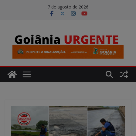
Pular
modal-check
7 de agosto de 2026
para
o
conteúdo