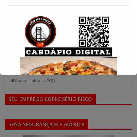
Conecte-se
Vila Nova aposta em sequência no OBA
para retomar fôlego na Série B
8 de setembro de 2025
SEU EMPREGO CORRE SÉRIO RISCO
SENA SEGURANÇA ELETRÔNICA