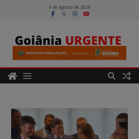
Pular
modal-check
9 de agosto de 2026
para
o
conteúdo