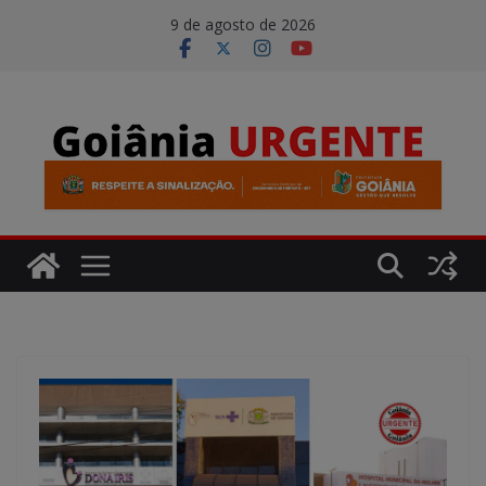
Pular
modal-check
9 de agosto de 2026
para
o
conteúdo