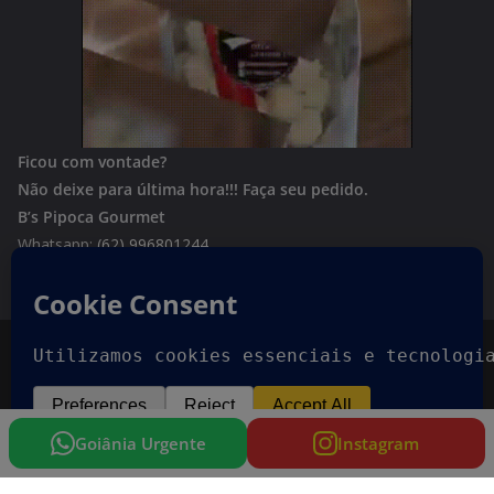
Ficou com vontade?
Não deixe para última hora!!!
Faça seu pedido.
B’s Pipoca Gourmet
Whatsapp:
(62) 996801244
Copyright © 2026
Goiania Urgente
. Todos os direitos
reservados.
Tema:
ColorMag
por ThemeGrill. Powered by
WordPress
.
Goiânia Urgente
Instagram