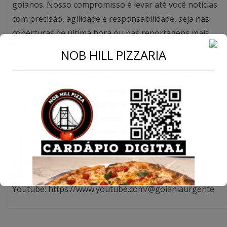
goianos. Nosso compromisso é levar até você notícias
com precisão, agilidade e responsabilidade, seja nas
coberturas de última hora ou nas reportagens mais
aprofundadas. Valorizamos o jornalismo ético e
←
NOB HILL PIZZARIA
transparente, e nosso objetivo é manter você bem
Conecte-se
informado sobre tudo o que acontece em Goiás, de
norte a sul. Conecte-se Conosco Para ficar sempre por
dentro das nossas atualizações, siga-nos nas redes
sociais e acompanhe o nosso conteúdo em tempo real.
Basta clicar nos links abaixo e se juntar à nossa Rede:
TikTok: https://tiktok.com/goianiaurgenteoficial
Instagram:
https://www.instagram.com/goianiaurgenteoficial
Youtube: https://www.youtube.com/@goianiaurgente