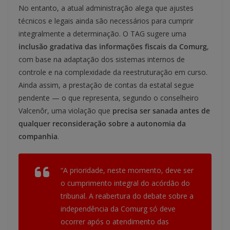
No entanto, a atual administração alega que ajustes
técnicos e legais ainda são necessários para cumprir
integralmente a determinação. O TAG sugere uma
inclusão gradativa das informações fiscais da Comurg
,
com base na adaptação dos sistemas internos de
controle e na complexidade da reestruturação em curso.
Ainda assim, a prestação de contas da estatal segue
pendente — o que representa, segundo o conselheiro
Valcenôr, uma violação que
precisa ser sanada antes de
qualquer reconsideração sobre a autonomia da
companhia
.
“A prioridade, neste momento, deve ser
o cumprimento integral do acórdão do
tribunal. A reabertura do debate sobre a
independência da Comurg só deve
ocorrer após o atendimento das