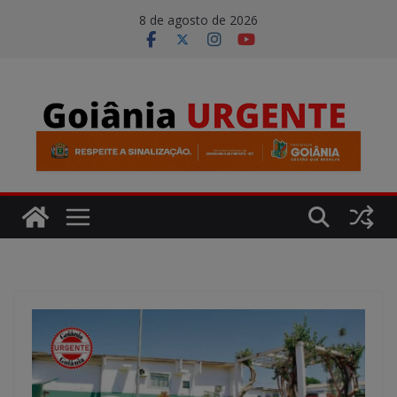
Pular
modal-check
8 de agosto de 2026
para
o
conteúdo