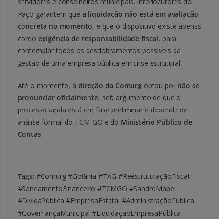
servidores e conselheiros municipais, interlocutores do
Paço garantem que
a liquidação não está em avaliação
concreta no momento
, e que o dispositivo existe apenas
como
exigência de responsabilidade fiscal
, para
contemplar todos os desdobramentos possíveis da
gestão de uma empresa pública em crise estrutural.
Até o momento, a
direção da Comurg
optou por
não se
pronunciar oficialmente
, sob argumento de que o
processo ainda está em fase preliminar e depende de
análise formal do TCM-GO e do
Ministério Público de
Contas
.
Tags
: #Comurg #Goiânia #TAG #ReestruturaçãoFiscal
#SaneamentoFinanceiro #TCMGO #SandroMabel
#DívidaPública #EmpresaEstatal #AdministraçãoPública
#GovernançaMunicipal #LiquidaçãoEmpresaPública