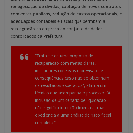
renegociação de dívidas
,
captação de novos contratos
com entes públicos
,
redução de custos operacionais
, e
adequações contábeis e fiscais
que permitam a
reintegração da empresa ao conjunto de dados
consolidados da Prefeitura.
“Trata-se de uma proposta de
recuperação com metas claras,
indicadores objetivos e previsão de
consequências caso não se obtenham
os resultados esperados”, afirma um
técnico que acompanha o processo. “A
inclusão de um cenário de liquidação
não significa intenção imediata, mas
obediência a uma análise de risco fiscal
completa.”