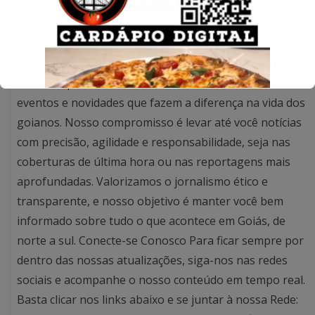
Goiás, dedicados exclusivamente a trazer as últimas
informações e os fatos mais relevantes que impactam
o nosso estado. Com uma equipe comprometida e
apaixonada por Goiás, estamos sempre na linha de
frente, capturando cada detalhe das ocorrências,
eventos e novidades que fazem a diferença na vida dos
goianos. Nosso compromisso é levar até você notícias
com precisão, agilidade e responsabilidade, seja nas
coberturas de última hora ou nas reportagens mais
aprofundadas. Valorizamos o jornalismo ético e
transparente, e nosso objetivo é manter você bem
informado sobre tudo o que acontece em Goiás, de
norte a sul. Conecte-se Conosco Para ficar sempre por
dentro das nossas atualizações, siga-nos nas redes
sociais e acompanhe o nosso conteúdo em tempo real.
Basta clicar nos links abaixo e se juntar à nossa Rede: