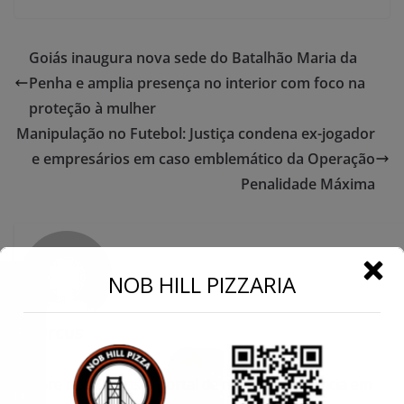
Goiás inaugura nova sede do Batalhão Maria da
Penha e amplia presença no interior com foco na
proteção à mulher
Manipulação no Futebol: Justiça condena ex-jogador
e empresários em caso emblemático da Operação
Penalidade Máxima
←
NOB HILL PIZZARIA
Conecte-se
Marcus
Sobre nós Somos o portal de notícias referência em