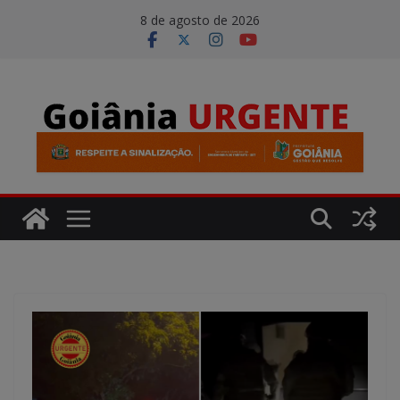
Pular
modal-check
8 de agosto de 2026
para
o
conteúdo