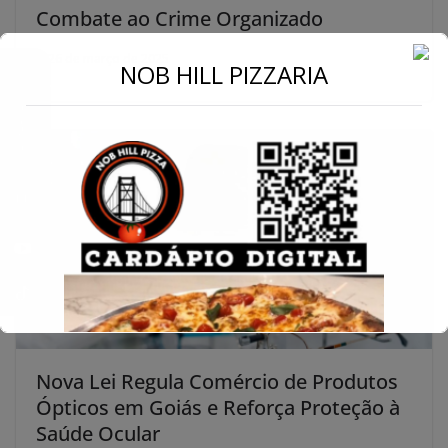
Combate ao Crime Organizado
26 de março de 2025
←
NOB HILL PIZZARIA
Conecte-se
Nova Lei Regula Comércio de Produtos
Ópticos em Goiás e Reforça Proteção à
Saúde Ocular