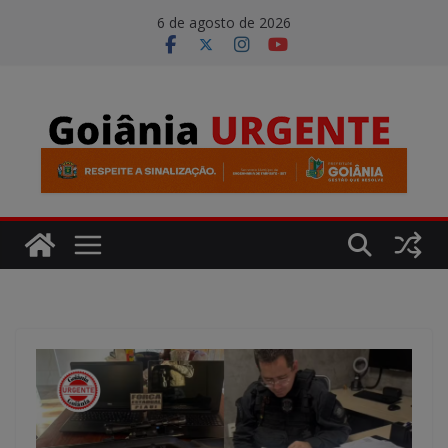
Pular
modal-check
6 de agosto de 2026
para
o
conteúdo