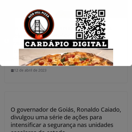
Conecte-se
Faculdades estão sendo investigadas
pela Polícia Federal por suspeita de
fraude na utilização de recursos do
Fundo de Financiamento Estudantil
(Fies).
12 de abril de 2023
O governador de Goiás, Ronaldo Caiado,
divulgou uma série de ações para
intensificar a segurança nas unidades