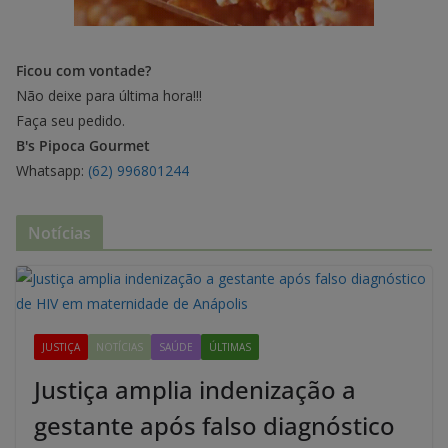
Ficou com vontade?
Não deixe para última hora!!!
Faça seu pedido.
B's Pipoca Gourmet
Whatsapp:
(62) 996801244
Notícias
JUSTIÇA
NOTÍCIAS
SAÚDE
ÚLTIMAS
Justiça amplia indenização a
gestante após falso diagnóstico