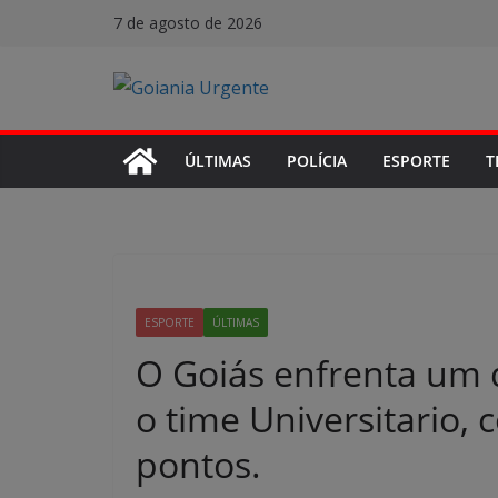
Pular
7 de agosto de 2026
para
o
conteúdo
ÚLTIMAS
POLÍCIA
ESPORTE
T
ESPORTE
ÚLTIMAS
O Goiás enfrenta um d
o time Universitario,
pontos.