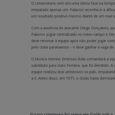
O Universitario vem em uma ótima fase na tempora
empatado apenas um. Palacios reconhece a dificu
um resultado positivo mesmo diante de um rival 
Com a ausência do atacante Diego Gonçalves, que 
Palacios jogue centralizado no meio-campo e Diego
deve retornar à equipe após não poder jogar cont
pelo clube paranaense – e deve ganhar a vaga de 
O técnico interino Emerson Ávila comandará a eq
substituto para Guto Ferreira, que foi demitido. 
equipe realizou dois amistosos no país, empatan
a 0. Antes disso, em 1971, o Goiás havia derrotad
Grupo criminoso foi preso em Goiás sob a