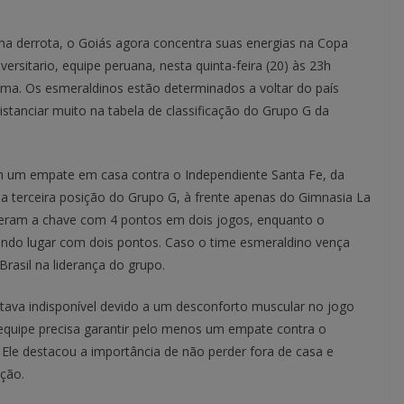
ma derrota, o Goiás agora concentra suas energias na Copa
rsitario, equipe peruana, nesta quinta-feira (20) às 23h
Lima. Os esmeraldinos estão determinados a voltar do país
tanciar muito na tabela de classificação do Grupo G da
 um empate em casa contra o Independiente Santa Fe, da
terceira posição do Grupo G, à frente apenas do Gimnasia La
deram a chave com 4 pontos em dois jogos, enquanto o
gundo lugar com dois pontos. Caso o time esmeraldino vença
Brasil na liderança do grupo.
estava indisponível devido a um desconforto muscular no jogo
a equipe precisa garantir pelo menos um empate contra o
. Ele destacou a importância de não perder fora de casa e
ição.