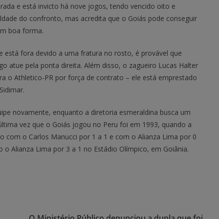
da e está invicto há nove jogos, tendo vencido oito e
ldade do confronto, mas acredita que o Goiás pode conseguir
em boa forma.
está fora devido a uma fratura no rosto, é provável que
 atue pela ponta direita. Além disso, o zagueiro Lucas Halter
ra o Athletico-PR por força de contrato – ele está emprestado
Sidimar.
uipe novamente, enquanto a diretoria esmeraldina busca um
A última vez que o Goiás jogou no Peru foi em 1993, quando a
do com o Carlos Manucci por 1 a 1 e com o Alianza Lima por 0
o o Alianza Lima por 3 a 1 no Estádio Olímpico, em Goiânia.
O Ministério Público denunciou a dupla que foi