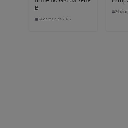
firme no G-4 da Série
camp
B
24 de m
24 de maio de 2026