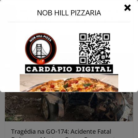
←
Grave Acidente na GO-222 em Anápolis
NOB HILL PIZZARIA
Resulta em Duas Mortes e um Ferido
Conecte-se
7 de julho de 2024
Tragédia na GO-174: Acidente Fatal