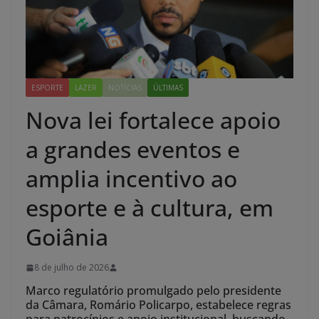
ESPORTE
LAZER
NOTÍCIAS
ÚLTIMAS
Nova lei fortalece apoio
a grandes eventos e
amplia incentivo ao
esporte e à cultura, em
Goiânia
8 de julho de 2026
Marco regulatório promulgado pelo presidente
da Câmara, Romário Policarpo, estabelece regras