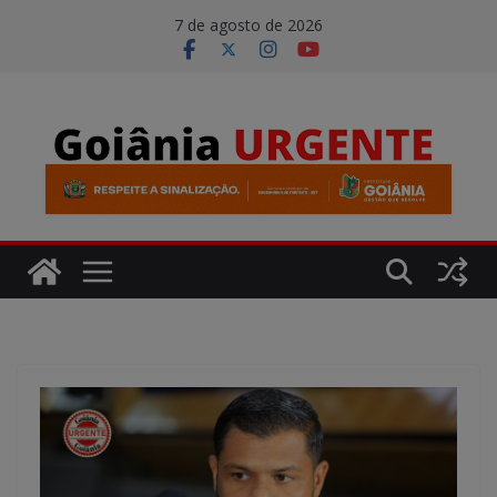
Pular
modal-check
7 de agosto de 2026
para
o
conteúdo