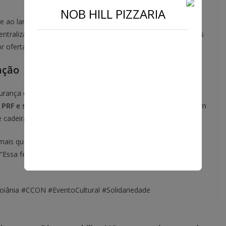
NOB HILL PIZZARIA
te ao lançamento, a iniciativa reforça a conexão com as
ntralizar a celebração natalina, levando luz e emoção a todas
ferta cultural e infraestrutura”.
ação
urança e apoio à saúde, composto por
Polícia Militar, Corpo
 PRF e segurança privada
. A acessibilidade está garantida com
 e cadeiras de rodas emprestadas.
mais que um espetáculo — é expressão concreta do trabalho
“Essa festa é a expressão mais forte e bonita do que é o
ânia #CCON #EventoCultural #Solidariedade