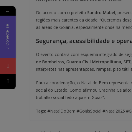
←
De acordo com o prefeito
Sandro Mabel
, presen
regiões mais carentes da cidade: “Queremos desce
Conecte-se
as áreas de Goiânia, especialmente onde há menor o
Segurança, acessibilidade e oper
O evento contará com esquema integrado de seg
de Bombeiros, Guarda Civil Metropolitana, SET,
intérpretes nas apresentações, rampas, piso tátil
Para a coordenação, o Natal do Bem representa 
social do Estado. Como afirmou Gracinha Caiado: 
trabalho social feito aqui em Goiás”.
Tags:
#NatalDoBem #GoiásSocial #Natal2025 #Goi