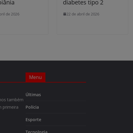
iânia
diabetes tipo 2
bril de 2026
22 de abril de 2026
Menu
Últimas
m-nos também
 primeira
Polícia
Esporte
Tecnologia