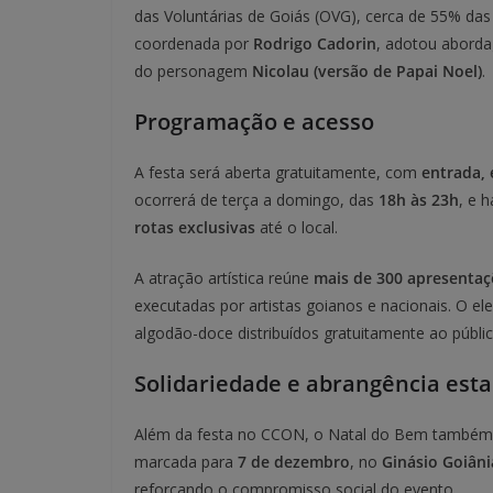
das Voluntárias de Goiás (OVG), cerca de 55% das 
coordenada por
Rodrigo Cadorin
, adotou abordag
do personagem
Nicolau (versão de Papai Noel)
.
Programação e acesso
A festa será aberta gratuitamente, com
entrada, 
ocorrerá de terça a domingo, das
18h às 23h
, e 
rotas exclusivas
até o local.
A atração artística reúne
mais de 300 apresentaç
executadas por artistas goianos e nacionais. O el
algodão-doce distribuídos gratuitamente ao públic
Solidariedade e abrangência est
Além da festa no CCON, o Natal do Bem també
marcada para
7 de dezembro
, no
Ginásio Goiâni
reforçando o compromisso social do evento.