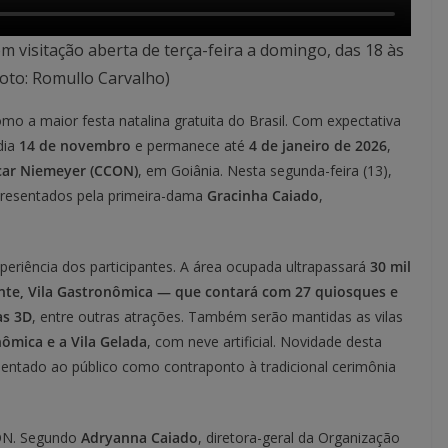
m visitação aberta de terça-feira a domingo, das 18 às
Foto: Romullo Carvalho)
mo a maior festa natalina gratuita do Brasil. Com expectativa
dia
14 de novembro
e permanece até
4 de janeiro de 2026
,
car Niemeyer (CCON)
, em Goiânia. Nesta segunda-feira (13),
presentados pela primeira-dama
Gracinha Caiado
,
periência dos participantes. A área ocupada ultrapassará
30 mil
nte, Vila Gastronômica — que contará com 27 quiosques e
as 3D
, entre outras atrações. Também serão mantidas as vilas
ômica e a Vila Gelada
, com neve artificial. Novidade desta
sentado ao público como contraponto à tradicional cerimônia
CON. Segundo
Adryanna Caiado
, diretora-geral da Organização