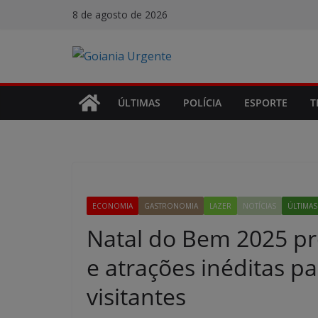
Pular
8 de agosto de 2026
para
o
conteúdo
ÚLTIMAS
POLÍCIA
ESPORTE
T
ECONOMIA
GASTRONOMIA
LAZER
NOTÍCIAS
ÚLTIMAS
Natal do Bem 2025 pr
e atrações inéditas p
visitantes