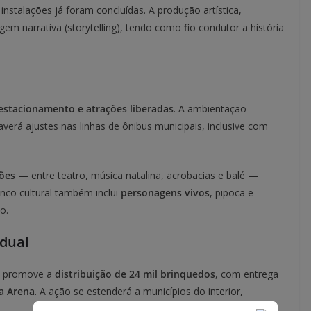
instalações já foram concluídas. A produção artística,
em narrativa (storytelling), tendo como fio condutor a história
estacionamento e atrações liberadas
. A ambientação
haverá ajustes nas linhas de ônibus municipais, inclusive com
ões
— entre teatro, música natalina, acrobacias e balé —
enco cultural também inclui
personagens vivos
, pipoca e
o.
adual
m promove a
distribuição de 24 mil brinquedos
, com entrega
a Arena
. A ação se estenderá a municípios do interior,