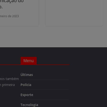
icação do
o.
aneiro de 2023
Menu
Últimas
m-nos também
 primeira
Polícia
Esporte
Tecnologia