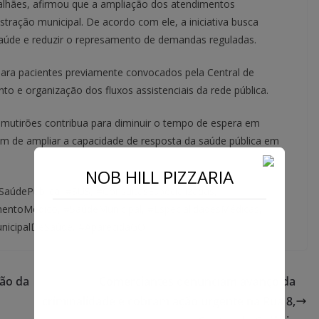
alhães, afirmou que a ampliação dos atendimentos
stração municipal. De acordo com ele, a iniciativa busca
saúde e reduzir o represamento de demandas reguladas.
ara pacientes previamente convocados pela Central de
o e organização dos fluxos assistenciais da rede pública.
 mutirões contribua para diminuir o tempo de espera em
m de ampliar a capacidade de resposta da saúde pública em
NOB HILL PIZZARIA
údePública, #SUS, #ConsultasEspecializadas,
entoMédico, #SaúdeMunicipal, #EspecialidadesMédicas,
nicipalDeSaúde, #AparecidaGO
são da
Comerciantes denunciam avanço da
criminalidade e cobram ação urgente na Rua 8,