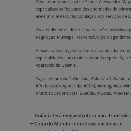
O secretário municipal de Saúde, Alessandro Mag
especializados faz parte das prioridades da admini
acelerar o acesso da população aos serviços de 
Os atendimentos deste sábado serão exclusivos p
Regulação Municipal, responsável pelo agendament
A expectativa da gestão é que a continuidade dos
especialidades com maior demanda reprimida, alé
Aparecida de Goiânia.
Tags:
#AparecidaDeGoiânia, #MutirãoDaSaúde, #Sa
#PrefeituraDeAparecida, #CEM, #Amag, #Atendim
#MutirãoDeConsultas, #SaúdeEmGoiás, #RedeMu
Goiânia terá megaestrutura para transmis
Copa do Mundo com shows nacionais e