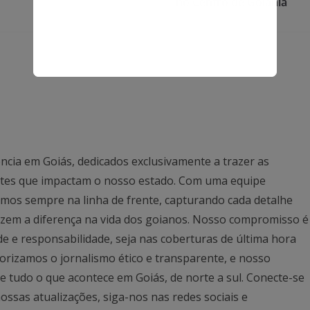
no Centro de Goiânia
ncia em Goiás, dedicados exclusivamente a trazer as
antes que impactam o nosso estado. Com uma equipe
mos sempre na linha de frente, capturando cada detalhe
azem a diferença na vida dos goianos. Nosso compromisso é
ade e responsabilidade, seja nas coberturas de última hora
rizamos o jornalismo ético e transparente, e nosso
 tudo o que acontece em Goiás, de norte a sul. Conecte-se
ssas atualizações, siga-nos nas redes sociais e