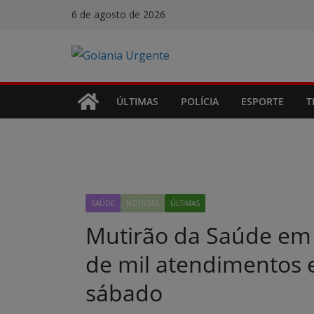
Pular
6 de agosto de 2026
para
o
conteúdo
ÚLTIMAS
POLÍCIA
ESPORTE
T
SAÚDE
NOTÍCIAS
ÚLTIMAS
Mutirão da Saúde em A
de mil atendimentos 
sábado