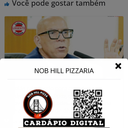
Você pode gostar também
←
NOB HILL PIZZARIA
Conecte-se
Goiás cria fundo para atender
exigências do Propag e pressiona
governo Lula por adesão ao programa
de renegociação de dívidas
21 de outubro de 2025