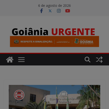
Pular
modal-check
6 de agosto de 2026
para
o
conteúdo