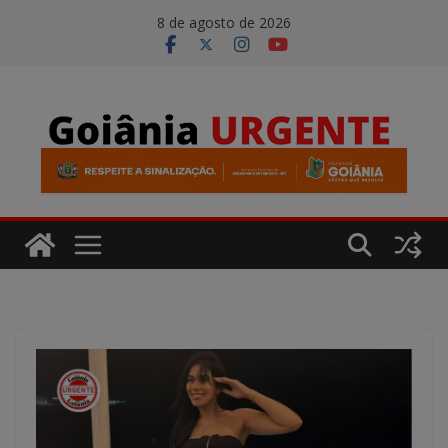
Pular
modal-check
8 de agosto de 2026
para
o
conteúdo