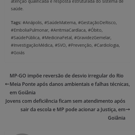
atenção qualificada e resposta estruturada do sistema de
saúde.
Tags:
#Anápolis, #SaúdeMaterna, #GestaçãoDeRisco,
#EmboliaPulmonar, #ArritmiaCardíaca, #Óbito,
#SaúdePública, #MedicinaFetal, #GravidezGemelar,
#InvestigaçãoMédica, #SVO, #Prevenção, #Cardiologia,
#Goiás
MP-GO impõe reversão de desvio irregular do Rio
Meia Ponte após danos ambientais e falhas técnicas,
em Goiânia
Jovens com deficiência ficam sem atendimento após
sair da escola e MP pode acionar a Justiça, em
Goiânia