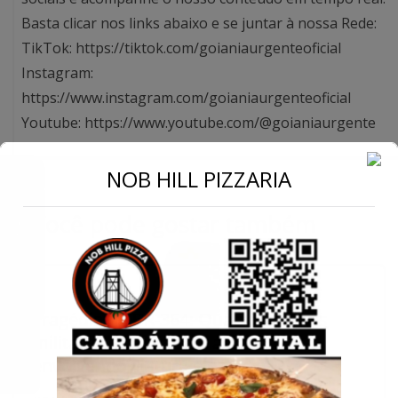
Basta clicar nos links abaixo e se juntar à nossa Rede:
TikTok: https://tiktok.com/goianiaurgenteoficial
Instagram:
https://www.instagram.com/goianiaurgenteoficial
Youtube: https://www.youtube.com/@goianiaurgente
←
NOB HILL PIZZARIA
Conecte-se
Você pode gostar também
Tragédia na BR-364: Quatro policiais
militares morrem em acidente
envolvendo viatura e carreta