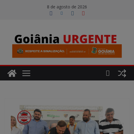
Pular
modal-check
8 de agosto de 2026
para
o
conteúdo