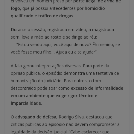
envolveu um homem preso por
porte ilegal de arma de
fogo
, que já possui antecedentes por
homicídio
qualificado
e
tráfico de drogas
.
Durante a sessão, registrada em vídeo, a magistrada
sorri, leva a mão ao rosto e se dirige ao réu:
— “Estou vendo aqui, você aqui de novo? Êh menino, se
você fosse meu filho… Ajuda eu a te ajudar”.
A fala gerou interpretações diversas. Para parte da
opinião pública, o episódio demonstra uma tentativa de
humanização do Judiciário. Para outros, o tom
descontraído pode soar como
excesso de informalidade
em um ambiente que exige rigor técnico e
imparcialidade
.
O
advogado de defesa
, Rodrigo Silva, destacou que
críticas públicas ao episódio não devem comprometer a
legalidade da decisão judicial. “Cabe esclarecer que