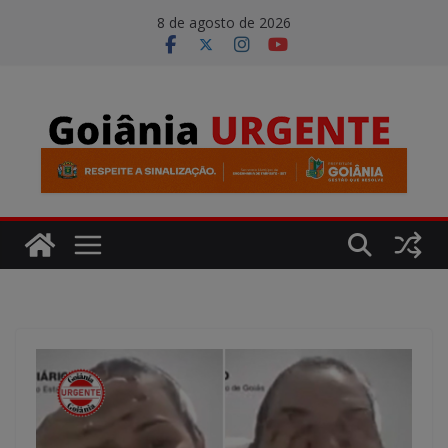
Pular
modal-check
8 de agosto de 2026
para
o
conteúdo