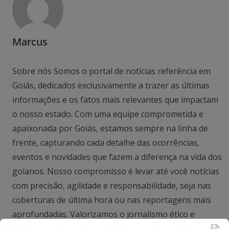
Marcus
Sobre nós Somos o portal de notícias referência em
Goiás, dedicados exclusivamente a trazer as últimas
informações e os fatos mais relevantes que impactam
o nosso estado. Com uma equipe comprometida e
apaixonada por Goiás, estamos sempre na linha de
frente, capturando cada detalhe das ocorrências,
eventos e novidades que fazem a diferença na vida dos
goianos. Nosso compromisso é levar até você notícias
com precisão, agilidade e responsabilidade, seja nas
coberturas de última hora ou nas reportagens mais
aprofundadas. Valorizamos o jornalismo ético e
transparente, e nosso objetivo é manter você bem