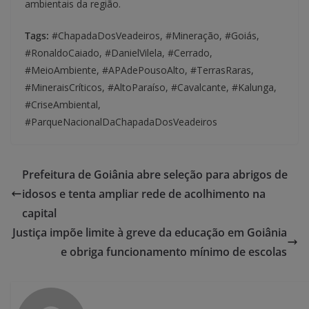
ambientais da região.
Tags:
#ChapadaDosVeadeiros, #Mineração, #Goiás,
#RonaldoCaiado, #DanielVilela, #Cerrado,
#MeioAmbiente, #APAdePousoAlto, #TerrasRaras,
#MineraisCríticos, #AltoParaíso, #Cavalcante, #Kalunga,
#CriseAmbiental,
#ParqueNacionalDaChapadaDosVeadeiros
Prefeitura de Goiânia abre seleção para abrigos de
idosos e tenta ampliar rede de acolhimento na
capital
Justiça impõe limite à greve da educação em Goiânia
e obriga funcionamento mínimo de escolas