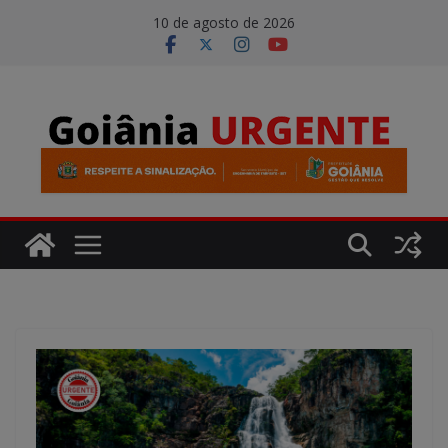
Pular
modal-check
10 de agosto de 2026
para
o
conteúdo