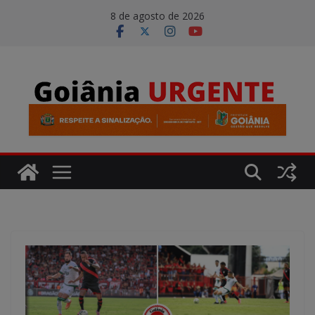
Pular
modal-check
8 de agosto de 2026
para
o
conteúdo