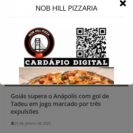
←
NOB HILL PIZZARIA
Conecte-se
Goiás supera o Anápolis com gol de
Tadeu em jogo marcado por três
expulsões
25 de janeiro de 2025