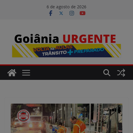
Pular
modal-check
6 de agosto de 2026
para
o
conteúdo