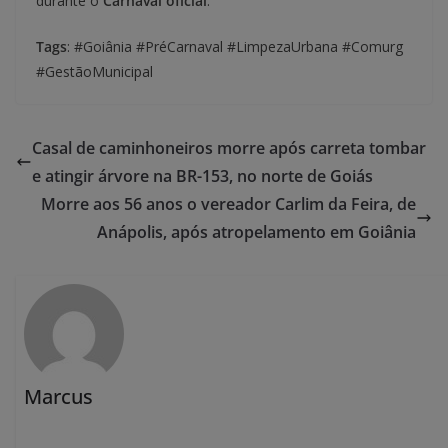
durante o
Carnaval oficial
.
Tags
: #Goiânia #PréCarnaval #LimpezaUrbana #Comurg
#GestãoMunicipal
Casal de caminhoneiros morre após carreta tombar
e atingir árvore na BR-153, no norte de Goiás
Morre aos 56 anos o vereador Carlim da Feira, de
Anápolis, após atropelamento em Goiânia
Marcus