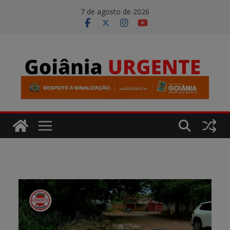
Pular
modal-check
7 de agosto de 2026
para
o
conteúdo