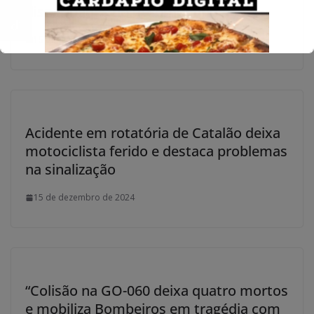
disparidades no desempenho
15 de dezembro de 2024
Acidente em rotatória de Catalão deixa
motociclista ferido e destaca problemas
na sinalização
15 de dezembro de 2024
“Colisão na GO-060 deixa quatro mortos
e mobiliza Bombeiros em tragédia com