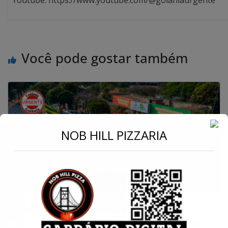
Youtube: https://www.youtube.com/@goianiaurgente
Você pode gostar também
←
NOB HILL PIZZARIA
Conecte-se
Detran-GO exige 60% de aprovação
mínima em autoescolas: dados revelam