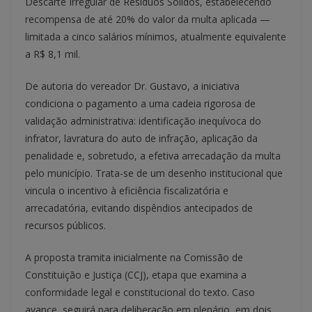
Descarte Irregular de Resíduos Sólidos, estabelecendo
recompensa de até 20% do valor da multa aplicada —
limitada a cinco salários mínimos, atualmente equivalente
a R$ 8,1 mil.
De autoria do vereador Dr. Gustavo, a iniciativa
condiciona o pagamento a uma cadeia rigorosa de
validação administrativa: identificação inequívoca do
infrator, lavratura do auto de infração, aplicação da
penalidade e, sobretudo, a efetiva arrecadação da multa
pelo município. Trata-se de um desenho institucional que
vincula o incentivo à eficiência fiscalizatória e
arrecadatória, evitando dispêndios antecipados de
recursos públicos.
A proposta tramita inicialmente na Comissão de
Constituição e Justiça (CCJ), etapa que examina a
conformidade legal e constitucional do texto. Caso
avance, seguirá para deliberação em plenário, em dois