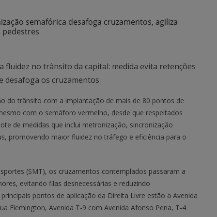
ização semafórica desafoga cruzamentos, agiliza
e pedestres
 fluidez no trânsito da capital: medida evita retenções
 e desafoga os cruzamentos
ção do trânsito com a implantação de mais de 80 pontos de
ta mesmo com o semáforo vermelho, desde que respeitados
pacote de medidas que inclui metronização, sincronização
, promovendo maior fluidez no tráfego e eficiência para o
ransportes (SMT), os cruzamentos contemplados passaram a
ores, evitando filas desnecessárias e reduzindo
rincipais pontos de aplicação da Direita Livre estão a Avenida
ua Flemington, Avenida T-9 com Avenida Afonso Pena, T-4