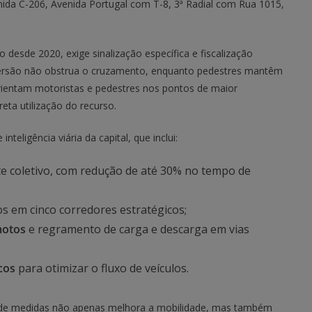
da C-206, Avenida Portugal com T-8, 3ª Radial com Rua 1015,
o desde 2020, exige sinalização específica e fiscalização
versão não obstrua o cruzamento, enquanto pedestres mantêm
orientam motoristas e pedestres nos pontos de maior
eta utilização do recurso.
nteligência viária da capital, que inclui:
rte coletivo, com redução de até 30% no tempo de
os em cinco corredores estratégicos;
motos
e regramento de carga e descarga em vias
cos
para otimizar o fluxo de veículos.
o de medidas não apenas melhora a mobilidade, mas também