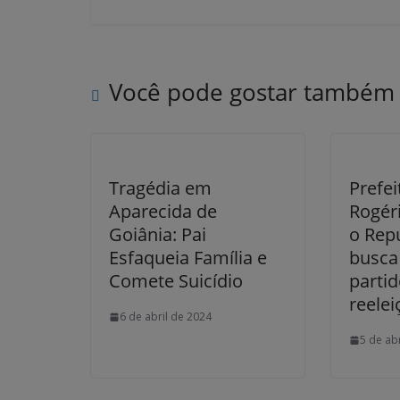
Você pode gostar também
Tragédia em
Prefei
Aparecida de
Rogéri
Goiânia: Pai
o Rep
Esfaqueia Família e
busca
Comete Suicídio
partid
reelei
6 de abril de 2024
5 de ab