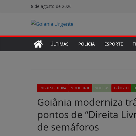
Pular
8 de agosto de 2026
para
o
conteúdo
ÚLTIMAS
POLÍCIA
ESPORTE
T
INFRAESTRUTURA
MOBILIDADE
NOTÍCIAS
TRÂNSITO
Ú
Goiânia moderniza tr
pontos de “Direita Liv
de semáforos