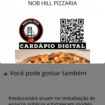
norte a sul. Conecte-se Conosco Para ficar sempre por
←
NOB HILL PIZZARIA
dentro das nossas atualizações, siga-nos nas redes
Conecte-se
sociais e acompanhe o nosso conteúdo em tempo real.
Basta clicar nos links abaixo e se juntar à nossa Rede:
TikTok: https://tiktok.com/goianiaurgenteoficial
Instagram:
https://www.instagram.com/goianiaurgenteoficial
Youtube: https://www.youtube.com/@goianiaurgente
Você pode gostar também
Reeducandos atuam na revitalização de
espaços públicos e fortalecem modelo