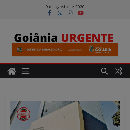
Pular
modal-check
9 de agosto de 2026
para
o
conteúdo