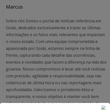
Marcus
Sobre nós Somos o portal de notícias referência em
Goiás, dedicados exclusivamente a trazer as últimas
informações e os fatos mais relevantes que impactam
o nosso estado. Com uma equipe comprometida e
apaixonada por Goiás, estamos sempre na linha de
frente, capturando cada detalhe das ocorrências,
eventos e novidades que fazem a diferença na vida dos
goianos. Nosso compromisso é levar até você notícias
com precisão, agilidade e responsabilidade, seja nas
coberturas de última hora ou nas reportagens mais
aprofundadas. Valorizamos o jornalismo ético e
transparente, e nosso objetivo é manter você bem
informado sobre tudo o que acontece em Goiás, de