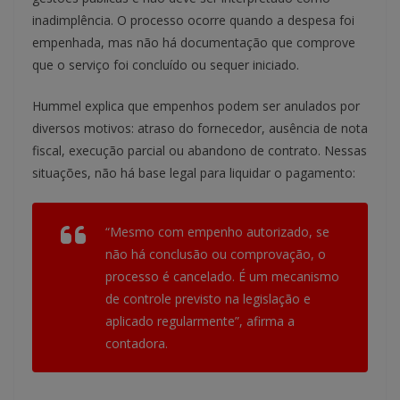
inadimplência. O processo ocorre quando a despesa foi
empenhada, mas não há documentação que comprove
que o serviço foi concluído ou sequer iniciado.
Hummel explica que empenhos podem ser anulados por
diversos motivos: atraso do fornecedor, ausência de nota
fiscal, execução parcial ou abandono de contrato. Nessas
situações, não há base legal para liquidar o pagamento:
“Mesmo com empenho autorizado, se
não há conclusão ou comprovação, o
processo é cancelado. É um mecanismo
de controle previsto na legislação e
aplicado regularmente”, afirma a
contadora.