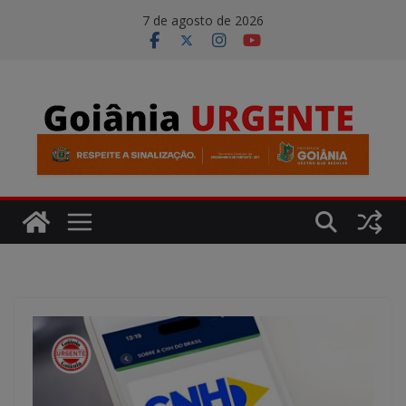
Pular
modal-check
7 de agosto de 2026
para
o
conteúdo