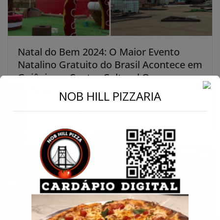
Natal do Bem 2024: O Maior Evento
Natalino Gratuito do Brasil Acontece em
Goiânia no Centro Cultural Oscar
Niemeyer
←
NOB HILL PIZZARIA
15 de outubro de 2024
Conecte-se