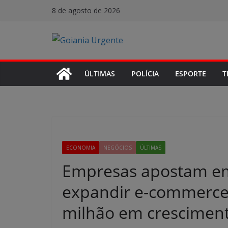
Pular
8 de agosto de 2026
para
o
conteúdo
ÚLTIMAS
POLÍCIA
ESPORTE
T
ECONOMIA
NEGÓCIOS
ÚLTIMAS
Empresas apostam em 
expandir e-commerce;
milhão em cresciment