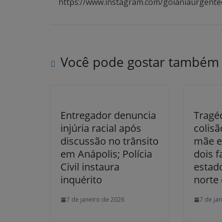
https://www.instagram.com/goianiaurgente
Você pode gostar também
Entregador denuncia
Tragé
injúria racial após
colisã
discussão no trânsito
mãe e
em Anápolis; Polícia
dois f
Civil instaura
estad
inquérito
norte
7 de janeiro de 2026
7 de ja