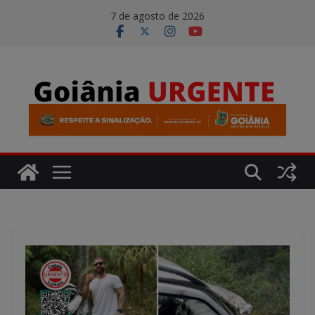
Pular
modal-check
7 de agosto de 2026
para
o
conteúdo