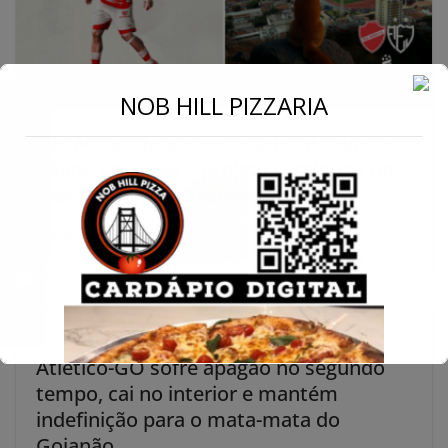
←
NOB HILL PIZZARIA
Vila Nova x Jataiense: confronto direto
Conecte-se
define posições e projeta caminhos no
mata-mata do Goianão
8 de fevereiro de 2026
Atlético-GO sofre apagão no segundo
tempo, cai no interior e mantém
indefinição para o mata-mata do
Goianão