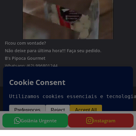
Ficou com vontade?
Não deixe para última hora!!!
Faça seu pedido.
B’s Pipoca Gourmet
Whatsapp:
(62) 996801244
Copyright © 2026
Goiania Urgente
. Todos os direitos
reservados.
Tema:
ColorMag
por ThemeGrill. Powered by
WordPress
.
Goiânia Urgente
Instagram