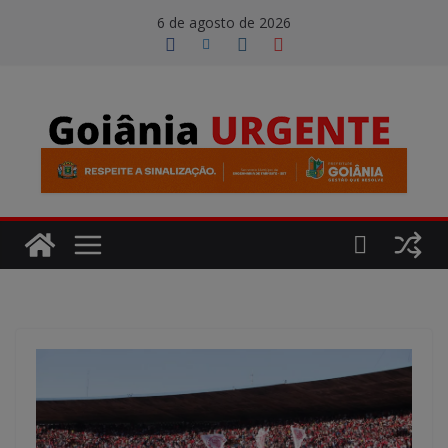
Pular
modal-check
6 de agosto de 2026
para
o
conteúdo