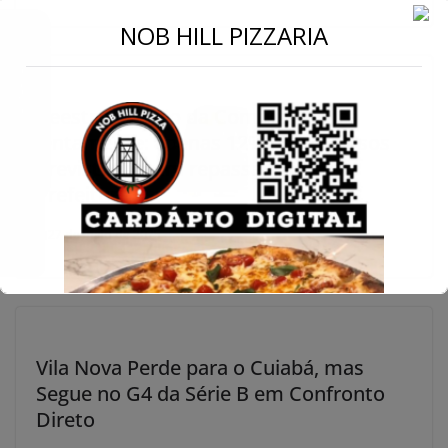
←
NOB HILL PIZZARIA
Conecte-se
Reestruturação da Comurg avança
lentamente: apenas 12% dos recursos
previstos foram repassados pela
Prefeitura
27 de maio de 2025
Vila Nova Perde para o Cuiabá, mas
Segue no G4 da Série B em Confronto
Direto