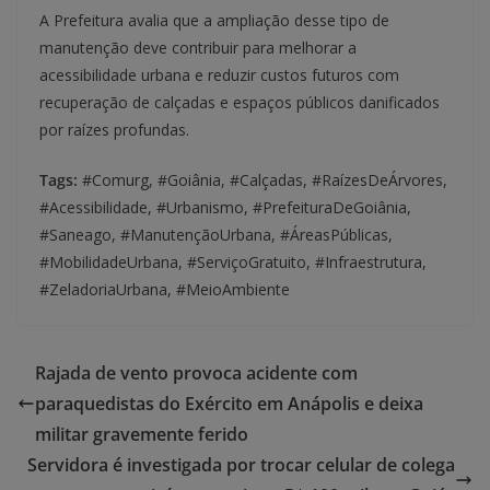
A Prefeitura avalia que a ampliação desse tipo de
manutenção deve contribuir para melhorar a
acessibilidade urbana e reduzir custos futuros com
recuperação de calçadas e espaços públicos danificados
por raízes profundas.
Tags:
#Comurg, #Goiânia, #Calçadas, #RaízesDeÁrvores,
#Acessibilidade, #Urbanismo, #PrefeituraDeGoiânia,
#Saneago, #ManutençãoUrbana, #ÁreasPúblicas,
#MobilidadeUrbana, #ServiçoGratuito, #Infraestrutura,
#ZeladoriaUrbana, #MeioAmbiente
Rajada de vento provoca acidente com
paraquedistas do Exército em Anápolis e deixa
militar gravemente ferido
Servidora é investigada por trocar celular de colega