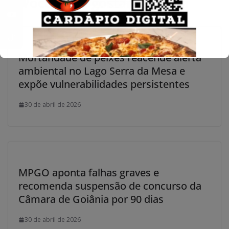
Você pode gostar também
Mortandade de peixes reacende alerta
ambiental no Lago Serra da Mesa e
expõe vulnerabilidades persistentes
30 de abril de 2026
MPGO aponta falhas graves e
recomenda suspensão de concurso da
Câmara de Goiânia por 90 dias
30 de abril de 2026