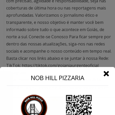
com precisão, agilidade e responsabilidade, seja nas
coberturas de última hora ou nas reportagens mais
aprofundadas. Valorizamos o jornalismo ético e
transparente, e nosso objetivo é manter você bem
informado sobre tudo o que acontece em Goiás, de
norte a sul. Conecte-se Conosco Para ficar sempre por
dentro das nossas atualizações, siga-nos nas redes
sociais e acompanhe o nosso conteúdo em tempo real.
Basta clicar nos links abaixo e se juntar à nossa Rede:
TikTok: https://tiktok.com/goianiaurgenteoficial
Instagram:
←
NOB HILL PIZZARIA
https://www.instagram.com/goianiaurgenteoficial
Youtube: https://www.youtube.com/@goianiaurgente
Conecte-se