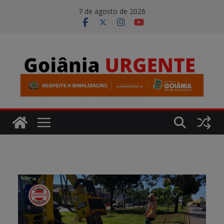
Pular
modal-check
7 de agosto de 2026
para
o
conteúdo