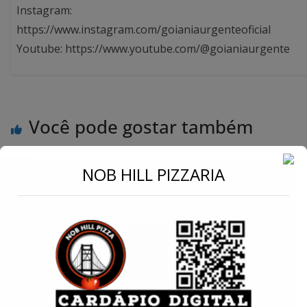
Instagram:
https://www.instagram.com/goianiaurgenteoficial
Youtube: https://www.youtube.com/@goianiaurgente
Você pode gostar também
←
NOB HILL PIZZARIA
Conecte-se