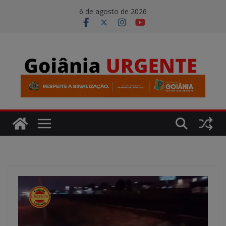
Pular
modal-check
6 de agosto de 2026
para
o
conteúdo