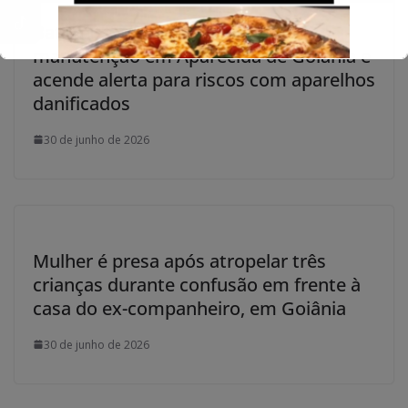
Bateria de celular explode durante
manutenção em Aparecida de Goiânia e
acende alerta para riscos com aparelhos
danificados
30 de junho de 2026
Mulher é presa após atropelar três
crianças durante confusão em frente à
casa do ex-companheiro, em Goiânia
30 de junho de 2026