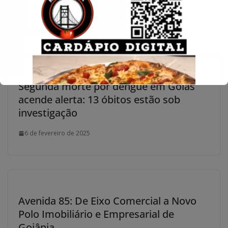
Você pode gostar também
Segunda morte por dengue em Goiás
acende alerta: 13 óbitos estão sob
investigação
6 de fevereiro de 2025
Avenida 85: De Eixo Comercial a Novo
Polo Imobiliário e Empresarial de
Goiânia