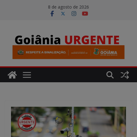
Pular
modal-check
8 de agosto de 2026
para
o
conteúdo