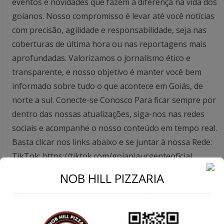
eventos e novidades que fazem a diferença na vida dos
goianos. Nosso compromisso é levar até você notícias
com precisão, agilidade e responsabilidade, seja nas
coberturas de última hora ou nas reportagens mais
aprofundadas. Valorizamos o jornalismo ético e
transparente, e nosso objetivo é manter você bem
informado sobre tudo o que acontece em Goiás, de
norte a sul. Conecte-se Conosco Para ficar sempre por
dentro das nossas atualizações, siga-nos nas redes
sociais e acompanhe o nosso conteúdo em tempo real.
Basta clicar nos links abaixo e se juntar à nossa Rede:
TikTok: https://tiktok.com/goianiaurgenteoficial
Instagram:
←
NOB HILL PIZZARIA
https://www.instagram.com/goianiaurgenteoficial
Youtube: https://www.youtube.com/@goianiaurgente
Conecte-se