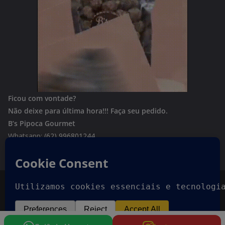
Ficou com vontade?
Não deixe para última hora!!!
Faça seu pedido.
B’s Pipoca Gourmet
Whatsapp:
(62) 996801244
Copyright © 2026
Goiania Urgente
. Todos os direitos
reservados.
Tema:
ColorMag
por ThemeGrill. Powered by
WordPress
.