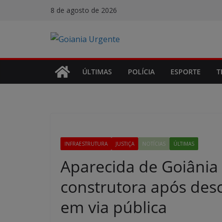
Pular
8 de agosto de 2026
para
o
conteúdo
ÚLTIMAS
POLÍCIA
ESPORTE
T
INFRAESTRUTURA
JUSTIÇA
NOTÍCIAS
ÚLTIMAS
Aparecida de Goiâni
construtora após desc
em via pública