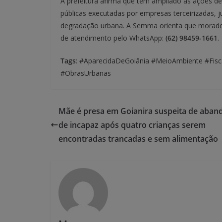
A prefeitura afirma que tem ampliado as ações de
públicas executadas por empresas terceirizadas, 
degradação urbana. A Semma orienta que morador
de atendimento pelo WhatsApp:
(62) 98459-1661
.
Tags
: #AparecidaDeGoiânia #MeioAmbiente #Fisc
#ObrasUrbanas
Mãe é presa em Goianira suspeita de aban
de incapaz após quatro crianças serem
encontradas trancadas e sem alimentação