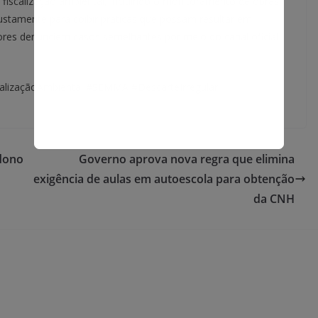
 fiscalização ambiental, incluindo o monitoramento de obras
justamente para coibir práticas que possam resultar em
es denunciem casos semelhantes por meio do canal oficial
alizaçãoAmbiental #SEMMA #DescarteIrregular
dono
Governo aprova nova regra que elimina
exigência de aulas em autoescola para obtenção
da CNH