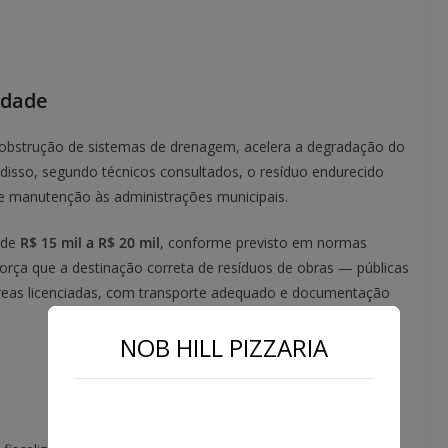
idade
 obstrução de sistemas de drenagem, acelera a degradação do
disso, segundo técnicos consultados, o resíduo endurecido
de manutenção às administrações municipais.
a de
R$ 15 mil a R$ 20 mil
, conforme previsto em normas
orça que a destinação correta de resíduos de obras — públicas
reas licenciadas, com transporte adequado e documentação
NOB HILL PIZZARIA
a